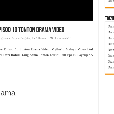
Dram
Tren
Dram
pisod 10 Tonton Drama Video
Dram
on
Dram
ang Sama
,
Kepala Bergetar
,
TV3 Drama
Comments Off
Dari
Dram
Rahim
Yang
ve Episod 10 Tonton Drama Video. Myflm4u Melayu Video Dari
Dra
Sama
Live
el
Dari Rahim Yang Sama
Tonton Terkini Full Epi 10 Layanjer &
Dram
Episod
10
Dram
Tonton
Drama
Dram
Video
Sama