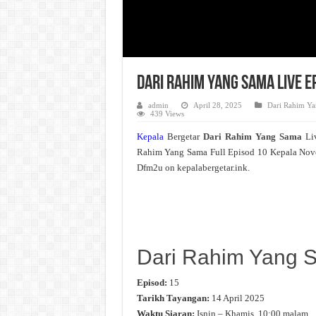
Dari Rahim Yang Sama Live E
admin
April 28, 2025
Dari Rahim Y
439 Views
Kepala
Bergetar
Dari Rahim Yang Sama
Li
Rahim Yang Sama Full Episod 10 Kepala Nov
Dfm2u on kepalabergetar.ink.
Dari Rahim Yang 
Episod:
15
Tarikh Tayangan:
14 April 2025
Waktu Siaran:
Isnin – Khamis, 10:00 malam