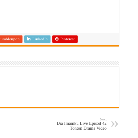
tumbleupon
LinkedIn
Pinterest
Next
Dia Imamku Live Episod 42
Tonton Drama Video