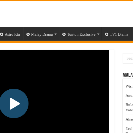
Astro Ria
Malay Drama
Tonton Exclusive
TV1 Drama
Mala
Wish
Anom
Bula
Vid
Akad
Yes!