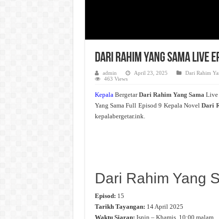
Dari Rahim Yang Sama Live E
admin
April 23, 2025
Dari Rahim Y
463 Views
Kepala
Bergetar
Dari Rahim Yang Sama
Live
Yang Sama Full Episod 9 Kepala Novel
Dari 
kepalabergetar.ink.
Dari Rahim Yang 
Episod:
15
Tarikh Tayangan:
14 April 2025
Waktu Siaran:
Isnin – Khamis, 10:00 malam