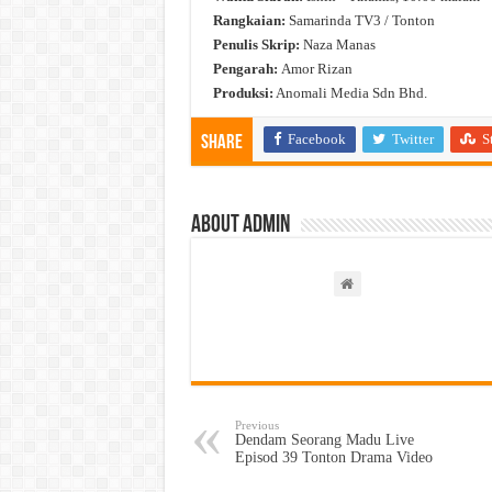
Rangkaian:
Samarinda TV3 / Tonton
Penulis Skrip:
Naza Manas
Pengarah:
Amor Rizan
Produksi:
Anomali Media Sdn Bhd.
Facebook
Twitter
S
Share
About admin
Previous
Dendam Seorang Madu Live
Episod 39 Tonton Drama Video