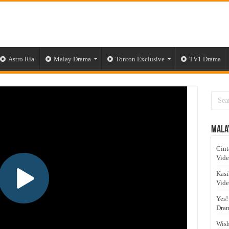
Astro Ria
Malay Drama
Tonton Exclusive
TV1 Drama
Mala
Cint
Vid
Kasi
Vid
Yes!
Dram
Wish