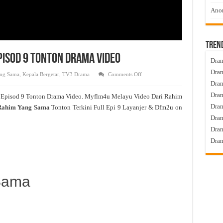
Anom
Tren
pisod 9 Tonton Drama Video
Dram
Dram
on
ang Sama
,
Kepala Bergetar
,
TV3 Drama
Comments Off
Dari
Dram
Rahim
Yang
Dram
 Episod 9 Tonton Drama Video. Myflm4u Melayu Video Dari Rahim
Sama
Live
Dra
Rahim Yang Sama
Tonton Terkini Full Epi 9 Layanjer & Dfm2u on
Episod
9
Dram
Tonton
Drama
Dram
Video
Dram
Sama