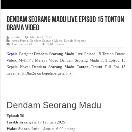
Dendam Seorang Madu Live Episod 15 Tonton
Drama Video
admin
March 21, 2025
Astro Prima
,
Dendam Seorang Madu
,
Kepala Bergetar
on
Comments Off
9,613 Views
Dendam
Seorang
Kepala
Bergetar
Dendam Seorang Madu
Live Episod 15 Tonton Drama
Madu
Live
Video. Myflm4u Melayu Video Dendam Seorang Madu Full Episod 15
Episod
15
Kepala Novel
Dendam Seorang Madu
Tonton Terkini Full Epi 15
Tonton
Drama
Layanjer & Dfm2u on kepalabergetar.ink.
Video
Dendam Seorang Madu
Episod:
50
Tarikh Tayangan:
17 Februari 2025
Waktu Siaran:
Isnin – Jumaat, 6:00 petang