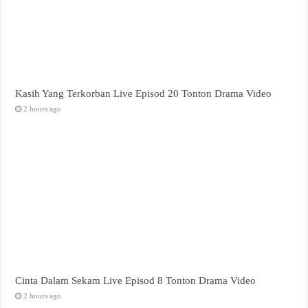
Kasih Yang Terkorban Live Episod 20 Tonton Drama Video
2 hours ago
Cinta Dalam Sekam Live Episod 8 Tonton Drama Video
2 hours ago