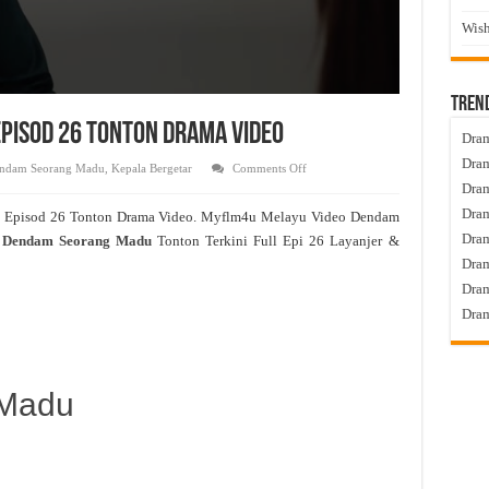
Wish
Tren
pisod 26 Tonton Drama Video
Dram
Dram
on
ndam Seorang Madu
,
Kepala Bergetar
Comments Off
Dendam
Dram
Seorang
Madu
Dram
e Episod 26 Tonton Drama Video. Myflm4u Melayu Video Dendam
Live
Episod
Dra
Dendam Seorang Madu
Tonton Terkini Full Epi 26 Layanjer &
26
Tonton
Dram
Drama
Video
Dram
Dram
Madu