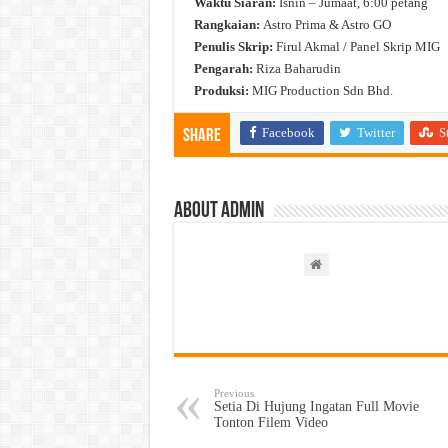
Waktu Siaran:
Isnin – Jumaat, 6:00 petang
Rangkaian:
Astro Prima & Astro GO
Penulis Skrip:
Firul Akmal / Panel Skrip MIG
Pengarah:
Riza Baharudin
Produksi:
MIG Production Sdn Bhd.
Facebook
Twitter
S
Share
About admin
Previous
Setia Di Hujung Ingatan Full Movie
Tonton Filem Video