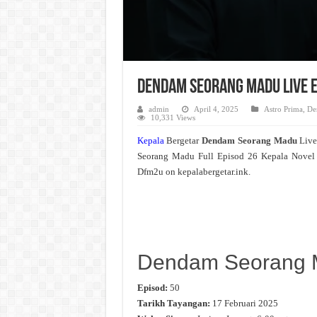
Dendam Seorang Madu Live E
admin
April 4, 2025
Astro Prima
,
De
10,331 Views
Kepala
Bergetar
Dendam Seorang Madu
Liv
Seorang Madu Full Episod 26 Kepala Novel
Dfm2u on kepalabergetar.ink.
Dendam Seorang 
Episod:
50
Tarikh Tayangan:
17 Februari 2025