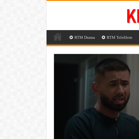
RTM Drama
RTM Telefilem