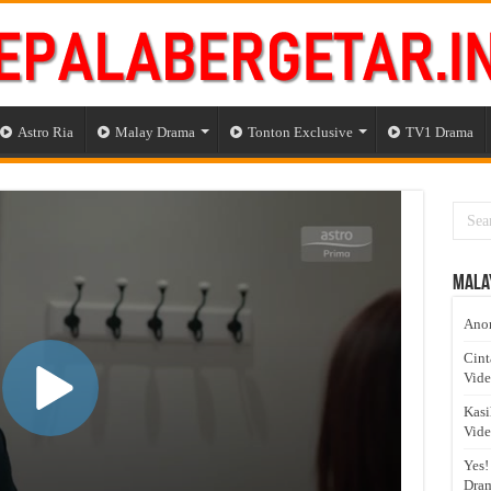
Astro Ria
Malay Drama
Tonton Exclusive
TV1 Drama
Mala
Anom
Cint
Vid
Kasi
Vid
Yes!
Dram