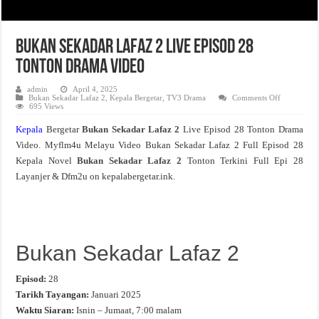
Bukan Sekadar Lafaz 2 Live Episod 28
Tonton Drama Video
admin
April 4, 2025
on
Bukan Sekadar Lafaz 2
,
Kepala Bergetar
,
TV3 Drama
Comments Off
Bukan
695 Views
Sekadar
Lafaz
Kepala
Bergetar
Bukan Sekadar Lafaz 2
Live Episod 28 Tonton Drama
2
Live
Video. Myflm4u Melayu Video Bukan Sekadar Lafaz 2 Full Episod 28
Episod
28
Kepala Novel
Bukan Sekadar Lafaz 2
Tonton Terkini Full Epi 28
Tonton
Drama
Layanjer & Dfm2u on kepalabergetar.ink.
Video
Bukan Sekadar Lafaz 2
Episod:
28
Tarikh Tayangan:
Januari 2025
Waktu Siaran:
Isnin – Jumaat, 7:00 malam