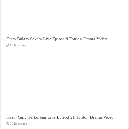
Cinta Dalam Sekam Live Episod 9 Tonton Drama Video
18 hours ago
Kasih Yang Terkorban Live Episod 21 Tonton Drama Video
20 hours ago