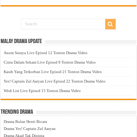
Malay Drama Update
Anom Suraya Live Episod 12 Tonton Drama Video
Cinta Dalam Sekam Live Episod 9 Tonton Drama Video
Kasih Yang Terkorban Live Episod 21 Tonton Drama Video
Yes! Captain Zul Aaryan Live Episod 22 Tonton Drama Video
Wish List Live Episod 15 Tonton Drama Video
Trending Drama
Drama Bulan Henti Bicara
Drama Yes! Captain Zul Aaryan
Drama Akad Tak Dipinta