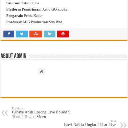
Saluran:
Astro Prima
Platform Penstriman:
Astro GO, sooka
Pengarah:
Feroz Kader
Produksi:
MIG Production Sdn Bhd.
About admin
Previous
Cahaya Anak Lorong Live Episod 9
Tonton Drama Video
Next
Isteri Rahsia Ungku Jabbar Live