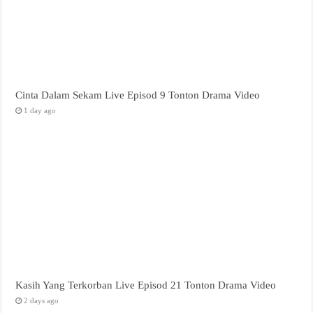
Cinta Dalam Sekam Live Episod 9 Tonton Drama Video
1 day ago
Kasih Yang Terkorban Live Episod 21 Tonton Drama Video
2 days ago