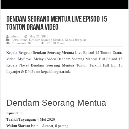
Dendam Seorang Mentua Live Episod 15
Tonton Drama Video
admin
May 21, 2026
Astro Prima
,
Dendam Seorang Mentua
,
Kepala Bergetar
on
Comments Off
12,510 Views
Dendam
Seorang
Kepala
Bergetar
Dendam Seorang Mentua
Live Episod 15 Tonton Drama
Mentua
Live
Video. Myflm4u Melayu Video Dendam Seorang Mentua Full Episod 15
Episod
15
Kepala Novel
Dendam Seorang Mentua
Tonton Terkini Full Epi 15
Tonton
Drama
Layanjer & Dfm2u on kepalabergetar.ink.
Video
Dendam Seorang Mentua
Episod:
50
Tarikh Tayangan:
4 Mei 2026
Waktu Siaran:
Isnin – Jumaat, 6 petang