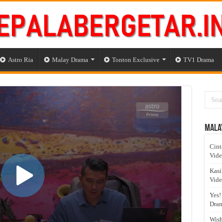
Astro Ria
Malay Drama
Tonton Exclusive
TV1 Drama
Mala
Cint
Vid
Kasi
Vid
Yes!
Dram
Wish