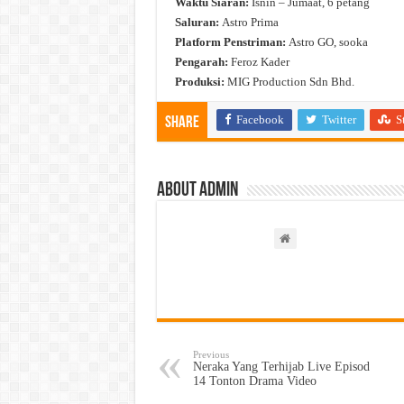
Waktu Siaran:
Isnin – Jumaat, 6 petang
Saluran:
Astro Prima
Platform Penstriman:
Astro GO, sooka
Pengarah:
Feroz Kader
Produksi:
MIG Production Sdn Bhd.
Facebook
Twitter
S
Share
About admin
Previous
Neraka Yang Terhijab Live Episod
14 Tonton Drama Video