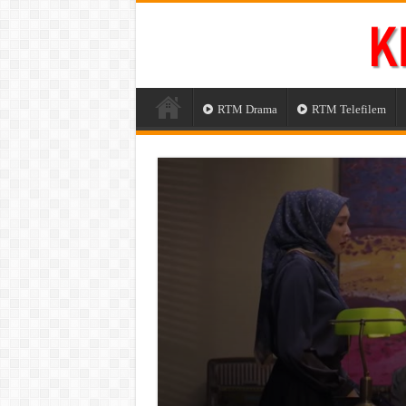
RTM Drama
RTM Telefilem