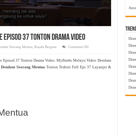
Anom
Tren
 Episod 37 Tonton Drama Video
Dram
Dram
on
ndam Seorang Mentua
,
Kepala Bergetar
Comments Off
Dendam
Dram
Seorang
Mentua
Dram
ve Episod 37 Tonton Drama Video. Myflm4u Melayu Video Dendam
Live
Episod
Dra
Dendam Seorang Mentua
Tonton Terkini Full Epi 37 Layanjer &
37
Tonton
Dram
Drama
Video
Dram
Dram
Mentua