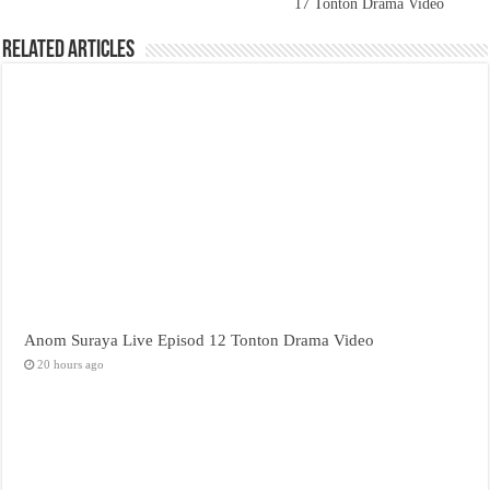
17 Tonton Drama Video
Related Articles
Anom Suraya Live Episod 12 Tonton Drama Video
20 hours ago