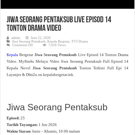
Jiwa Seorang Pentaksub Live Episod 14
Tonton Drama Video
admin
June 22, 2026
Jiwa Seorang Pentaksub
,
Kepala Bergetar
,
TV3 Drama
on
Comments Off
7,018 Views
Jiwa
Seorang
Kepala
Bergetar
Jiwa Seorang Pentaksub
Live Episod 14 Tonton Drama
Pentaksub
Live
Video. Myflm4u Melayu Video Jiwa Seorang Pentaksub Full Episod 14
Episod
14
Kepala Novel
Jiwa Seorang Pentaksub
Tonton Terkini Full Epi 14
Tonton
Drama
Layanjer & Dfm2u on kepalabergetar.ink.
Video
Jiwa Seorang Pentaksub
Episod:
25
Tarikh Tayangan:
1 Jun 2026
Waktu Siaran:
Isnin – Khamis, 10:00 malam