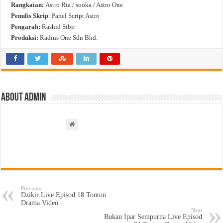
Rangkaian:
Astro Ria / sooka / Astro One
Penulis Skrip
: Panel Script Astro
Pengarah:
Rashid Sibir
Produksi:
Radius One Sdn Bhd.
About admin
Previous
Dzikir Live Episod 18 Tonton
Drama Video
Next
Bukan Ipar Sempurna Live Episod