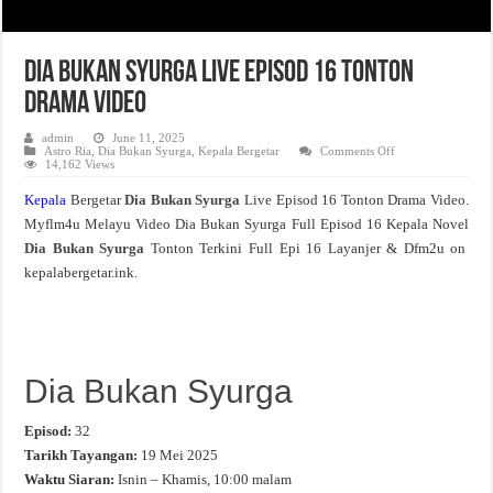
Dia Bukan Syurga Live Episod 16 Tonton
Drama Video
admin
June 11, 2025
on
Astro Ria
,
Dia Bukan Syurga
,
Kepala Bergetar
Comments Off
Dia
14,162 Views
Bukan
Syurga
Kepala
Bergetar
Dia Bukan Syurga
Live Episod 16 Tonton Drama Video.
Live
Episod
Myflm4u Melayu Video Dia Bukan Syurga Full Episod 16 Kepala Novel
16
Tonton
Dia Bukan Syurga
Tonton Terkini Full Epi 16 Layanjer & Dfm2u on
Drama
Video
kepalabergetar.ink.
Dia Bukan Syurga
Episod:
32
Tarikh Tayangan:
19 Mei 2025
Waktu Siaran:
Isnin – Khamis, 10:00 malam