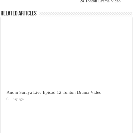
24 Tonton Drama Video
Related Articles
Anom Suraya Live Episod 12 Tonton Drama Video
1 day ago