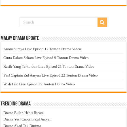
Malay Drama Update
Anom Suraya Live Episod 12 Tonton Drama Video
Cinta Dalam Sekam Live Episod 9 Tonton Drama Video
Kasih Yang Terkorban Live Episod 21 Tonton Drama Video
Yes! Captain Zul Aaryan Live Episod 22 Tonton Drama Video
Wish List Live Episod 15 Tonton Drama Video
Trending Drama
Drama Bulan Henti Bicara
Drama Yes! Captain Zul Aaryan
Drama Akad Tak Dipinta