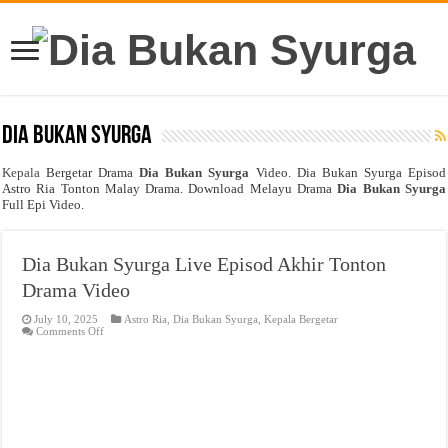
Dia Bukan Syurga
Kepala
Bergetar Drama
Dia Bukan Syurga
Video. Dia Bukan Syurga Episod
Astro Ria Tonton Malay Drama. Download Melayu Drama
Dia Bukan Syurga
Full Epi Video.
Dia Bukan Syurga Live Episod Akhir Tonton
Drama Video
July 10, 2025
Astro Ria
,
Dia Bukan Syurga
,
Kepala Bergetar
on
Comments Off
Dia
Bukan
Syurga
Live
Episod
Akhir
Tonton
Drama
Video