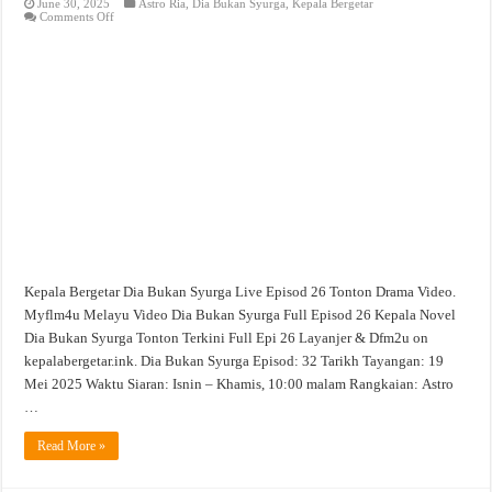
June 30, 2025
Astro Ria
,
Dia Bukan Syurga
,
Kepala Bergetar
on
Comments Off
Dia
Bukan
Syurga
Live
Episod
26
Tonton
Drama
Video
Kepala Bergetar Dia Bukan Syurga Live Episod 26 Tonton Drama Video.
Myflm4u Melayu Video Dia Bukan Syurga Full Episod 26 Kepala Novel
Dia Bukan Syurga Tonton Terkini Full Epi 26 Layanjer & Dfm2u on
kepalabergetar.ink. Dia Bukan Syurga Episod: 32 Tarikh Tayangan: 19
Mei 2025 Waktu Siaran: Isnin – Khamis, 10:00 malam Rangkaian: Astro
…
Read More »