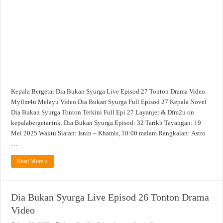
27
Tonton
Drama
Video
Kepala Bergetar Dia Bukan Syurga Live Episod 27 Tonton Drama Video.
Myflm4u Melayu Video Dia Bukan Syurga Full Episod 27 Kepala Novel
Dia Bukan Syurga Tonton Terkini Full Epi 27 Layanjer & Dfm2u on
kepalabergetar.ink. Dia Bukan Syurga Episod: 32 Tarikh Tayangan: 19
Mei 2025 Waktu Siaran: Isnin – Khamis, 10:00 malam Rangkaian: Astro
…
Read More »
Dia Bukan Syurga Live Episod 26 Tonton Drama
Video