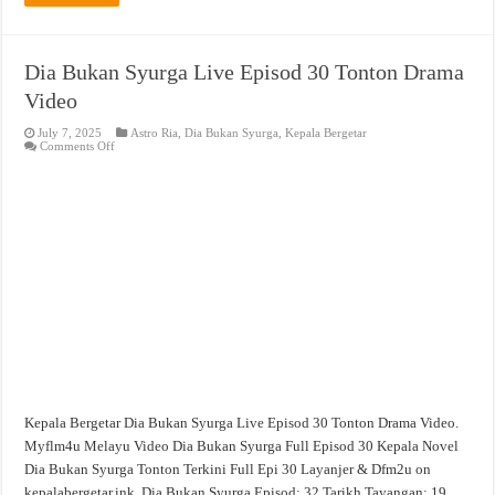
Dia Bukan Syurga Live Episod 30 Tonton Drama
Video
July 7, 2025
Astro Ria
,
Dia Bukan Syurga
,
Kepala Bergetar
on
Comments Off
Dia
Bukan
Syurga
Live
Episod
30
Tonton
Drama
Video
Kepala Bergetar Dia Bukan Syurga Live Episod 30 Tonton Drama Video.
Myflm4u Melayu Video Dia Bukan Syurga Full Episod 30 Kepala Novel
Dia Bukan Syurga Tonton Terkini Full Epi 30 Layanjer & Dfm2u on
kepalabergetar.ink. Dia Bukan Syurga Episod: 32 Tarikh Tayangan: 19