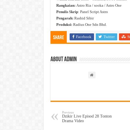
Rangkaian:
Astro Ria / sooka / Astro One
Penulis Skrip
: Panel Script Astro
Pengarah:
Rashid Sibir
Produksi:
Radius One Sdn Bhd.
Facebook
Twitter
S
Share
About admin
Previous
Dzikir Live Episod 28 Tonton
Drama Video