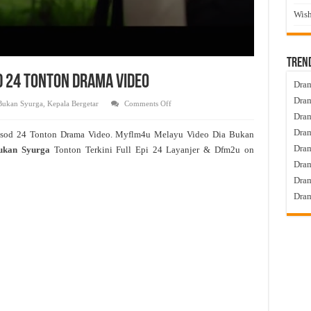
Wish
Tren
d 24 Tonton Drama Video
Dram
Dram
on
Bukan Syurga
,
Kepala Bergetar
Comments Off
Dia
Dram
Bukan
Syurga
Dram
isod 24 Tonton Drama Video. Myflm4u Melayu Video Dia Bukan
Live
Episod
Dra
ukan Syurga
Tonton Terkini Full Epi 24 Layanjer & Dfm2u on
24
Tonton
Dram
Drama
Video
Dram
Dram