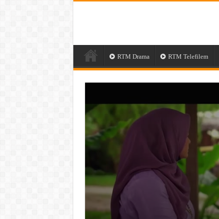
RTM Drama
RTM Telefilem