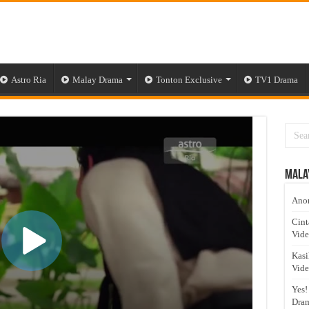
Astro Ria
Malay Drama
Tonton Exclusive
TV1 Drama
Mala
Anom
Cint
Vid
Kasi
Vid
Yes!
Dram