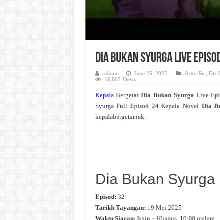
Dia Bukan Syurga Live Episo
admin
June 25, 2025
Astro Ria
,
Dia 
16,807 Views
Kepala
Bergetar
Dia Bukan Syurga
Live Ep
Syurga Full Episod 24 Kepala Novel
Dia B
kepalabergetar.ink.
Dia Bukan Syurga
Episod:
32
Tarikh Tayangan:
19 Mei 2025
Waktu Siaran:
Isnin – Khamis, 10:00 malam