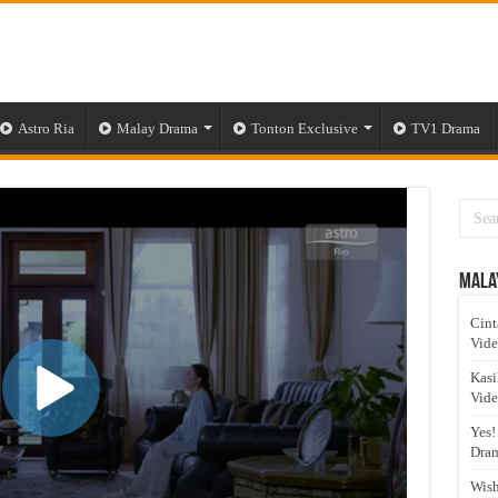
Astro Ria
Malay Drama
Tonton Exclusive
TV1 Drama
Mala
Cint
Vid
Kasi
Vid
Yes!
Dram
Wish