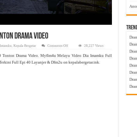
Anom
Tren
onton Drama Video
Dram
Dram
on
 Imamku
,
Kepala Bergetar
Comments Off
28,227 Views
Dia
Dram
Imamku
0 Tonton Drama Video. Myflm4u Melayu Video Dia Imamku Full
Live
Dram
Episod
erkini Full Epi 40 Layanjer & Dfm2u on kepalabergetar.ink.
40
Dra
Tonton
Drama
Dram
Video
Dram
Dram