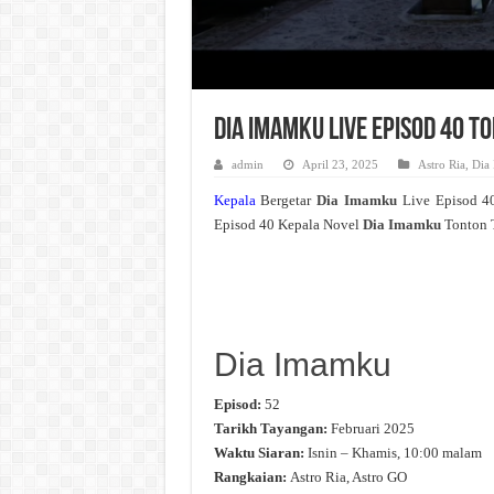
Dia Imamku Live Episod 40 T
admin
April 23, 2025
Astro Ria
,
Dia
Kepala
Bergetar
Dia Imamku
Live Episod 4
Episod 40 Kepala Novel
Dia Imamku
Tonton T
Dia Imamku
Episod:
52
Tarikh Tayangan:
Februari 2025
Waktu Siaran:
Isnin – Khamis, 10:00 malam
Rangkaian:
Astro Ria, Astro GO