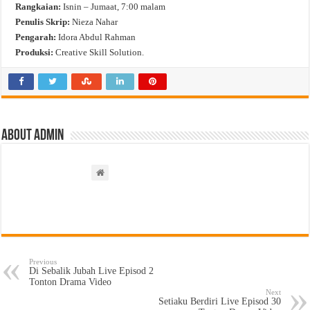
Rangkaian:
Isnin – Jumaat, 7:00 malam
Penulis Skrip:
Nieza Nahar
Pengarah:
Idora Abdul Rahman
Produksi:
Creative Skill Solution.
About admin
Previous
Di Sebalik Jubah Live Episod 2
Tonton Drama Video
Next
Setiaku Berdiri Live Episod 30