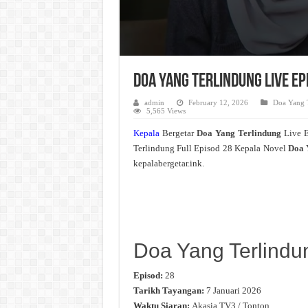
Doa Yang Terlindung Live Ep
admin
February 12, 2026
Doa Yang 
5,565 Views
Kepala
Bergetar
Doa Yang Terlindung
Live 
Terlindung Full Episod 28 Kepala Novel
Doa 
kepalabergetar.ink.
Doa Yang Terlindu
Episod:
28
Tarikh Tayangan:
7 Januari 2026
Waktu Siaran:
Akasia TV3 / Tonton