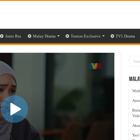
Astro Ria
Malay Drama
Tonton Exclusive
TV1 Drama
Mala
Wish
Anom
Bula
Vid
Akad
Yes!