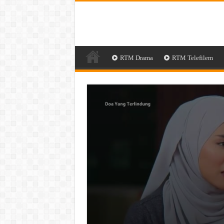
RTM Drama
RTM Telefilem