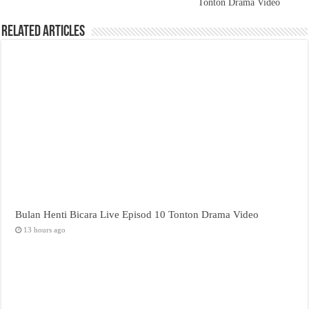
Tonton Drama Video
Related Articles
Bulan Henti Bicara Live Episod 10 Tonton Drama Video
13 hours ago