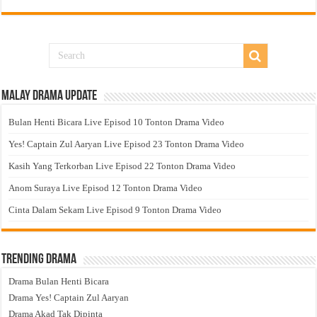
Malay Drama Update
Bulan Henti Bicara Live Episod 10 Tonton Drama Video
Yes! Captain Zul Aaryan Live Episod 23 Tonton Drama Video
Kasih Yang Terkorban Live Episod 22 Tonton Drama Video
Anom Suraya Live Episod 12 Tonton Drama Video
Cinta Dalam Sekam Live Episod 9 Tonton Drama Video
Trending Drama
Drama Bulan Henti Bicara
Drama Yes! Captain Zul Aaryan
Drama Akad Tak Dipinta