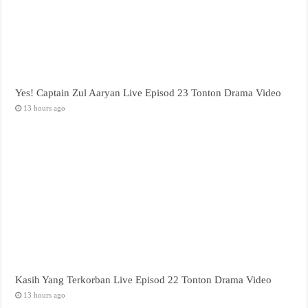
Yes! Captain Zul Aaryan Live Episod 23 Tonton Drama Video
13 hours ago
Kasih Yang Terkorban Live Episod 22 Tonton Drama Video
13 hours ago