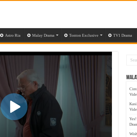
Astro Ria
Malay Drama
Tonton Exclusive
TV1 Drama
Mala
Cint
Vid
Kasi
Vid
Yes!
Dram
Wish