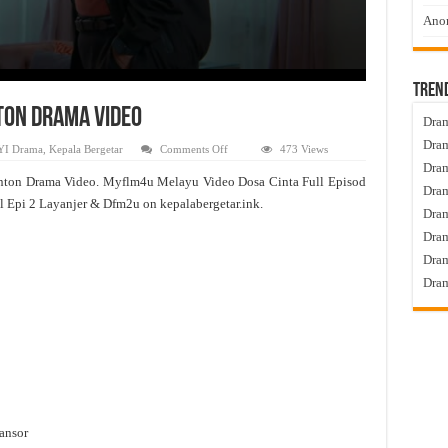
Anom
Tren
nton Drama Video
Dram
Dram
on
YI Drama
,
Kepala Bergetar
Comments Off
473 Views
Dosa
Dram
Cinta
nton Drama Video. Myflm4u Melayu Video Dosa Cinta Full Episod
Live
Dram
Episod
l Epi 2 Layanjer & Dfm2u on kepalabergetar.ink.
2
Dra
Tonton
Drama
Dram
Video
Dram
Dram
ansor