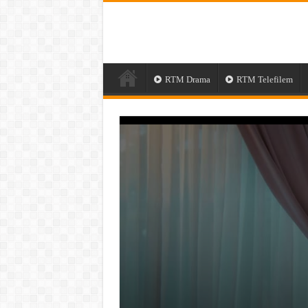
RTM Drama
RTM Telefilem