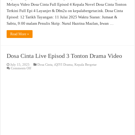
Melayu Video Dosa Cinta Full Episod 4 Kepala Novel Dosa Cinta Tonton
Terkini Full Epi 4 Layanjer & Dfm2u on kepalabergetar.ink. Dosa Cinta
Episod: 12 Tarikh Tayangan: 11 Julai 2025 Waktu Siaran: Jumaat &
Sabtu, 9:00 malam Penulis Skrip: Nurul Hazrina Mazlan, Irwan …
Read More »
Dosa Cinta Live Episod 3 Tonton Drama Video
July 15, 2025
Dosa Cinta
,
iQIYI Drama
,
Kepala Bergetar
on
Comments Off
Dosa
Cinta
Live
Episod
3
Tonton
Drama
Video