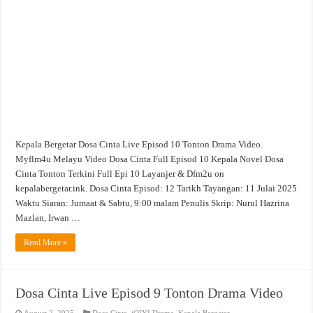
Episod
10
Tonton
Drama
Video
Kepala Bergetar Dosa Cinta Live Episod 10 Tonton Drama Video.
Myflm4u Melayu Video Dosa Cinta Full Episod 10 Kepala Novel Dosa
Cinta Tonton Terkini Full Epi 10 Layanjer & Dfm2u on
kepalabergetar.ink. Dosa Cinta Episod: 12 Tarikh Tayangan: 11 Julai 2025
Waktu Siaran: Jumaat & Sabtu, 9:00 malam Penulis Skrip: Nurul Hazrina
Mazlan, Irwan …
Read More »
Dosa Cinta Live Episod 9 Tonton Drama Video
August 2, 2025
Dosa Cinta
,
iQIYI Drama
,
Kepala Bergetar