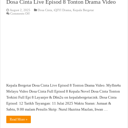
Dosa Cinta Live Episod 8 Tonton Drama Video
August 2, 2025
Dosa Cinta
,
iQIYI Drama
,
Kepala Bergetar
on
Comments Off
Dosa
Cinta
Live
Episod
8
Tonton
Drama
Video
Kepala Bergetar Dosa Cinta Live Episod 8 Tonton Drama Video. Myflm4u
Melayu Video Dosa Cinta Full Episod 8 Kepala Novel Dosa Cinta Tonton
Terkini Full Epi 8 Layanjer & Dfm2u on kepalabergetar.ink. Dosa Cinta
Episod: 12 Tarikh Tayangan: 11 Julai 2025 Waktu Siaran: Jumaat &
Sabtu, 9:00 malam Penulis Skrip: Nurul Hazrina Mazlan, Irwan …
Read More »