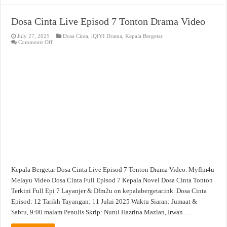
Dosa Cinta Live Episod 7 Tonton Drama Video
July 27, 2025
Dosa Cinta
,
iQIYI Drama
,
Kepala Bergetar
on
Comments Off
Dosa
Cinta
Live
Episod
7
Tonton
Drama
Video
Kepala Bergetar Dosa Cinta Live Episod 7 Tonton Drama Video. Myflm4u
Melayu Video Dosa Cinta Full Episod 7 Kepala Novel Dosa Cinta Tonton
Terkini Full Epi 7 Layanjer & Dfm2u on kepalabergetar.ink. Dosa Cinta
Episod: 12 Tarikh Tayangan: 11 Julai 2025 Waktu Siaran: Jumaat &
Sabtu, 9:00 malam Penulis Skrip: Nurul Hazrina Mazlan, Irwan …