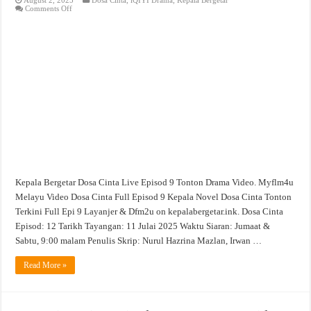
on
Comments Off
Dosa
Cinta
Live
Episod
9
Tonton
Drama
Video
Kepala Bergetar Dosa Cinta Live Episod 9 Tonton Drama Video. Myflm4u
Melayu Video Dosa Cinta Full Episod 9 Kepala Novel Dosa Cinta Tonton
Terkini Full Epi 9 Layanjer & Dfm2u on kepalabergetar.ink. Dosa Cinta
Episod: 12 Tarikh Tayangan: 11 Julai 2025 Waktu Siaran: Jumaat &
Sabtu, 9:00 malam Penulis Skrip: Nurul Hazrina Mazlan, Irwan …
Read More »