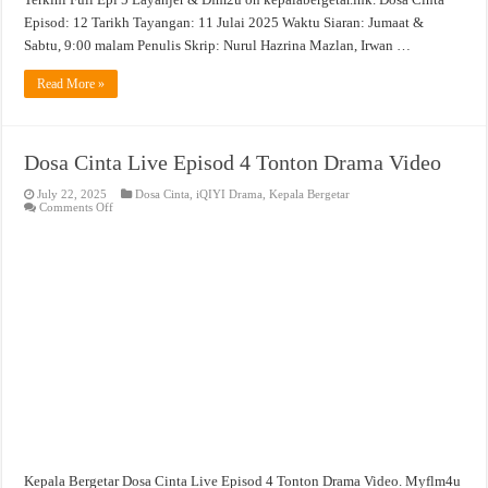
Episod: 12 Tarikh Tayangan: 11 Julai 2025 Waktu Siaran: Jumaat &
Sabtu, 9:00 malam Penulis Skrip: Nurul Hazrina Mazlan, Irwan …
Read More »
Dosa Cinta Live Episod 4 Tonton Drama Video
July 22, 2025
Dosa Cinta
,
iQIYI Drama
,
Kepala Bergetar
on
Comments Off
Dosa
Cinta
Live
Episod
4
Tonton
Drama
Video
Kepala Bergetar Dosa Cinta Live Episod 4 Tonton Drama Video. Myflm4u