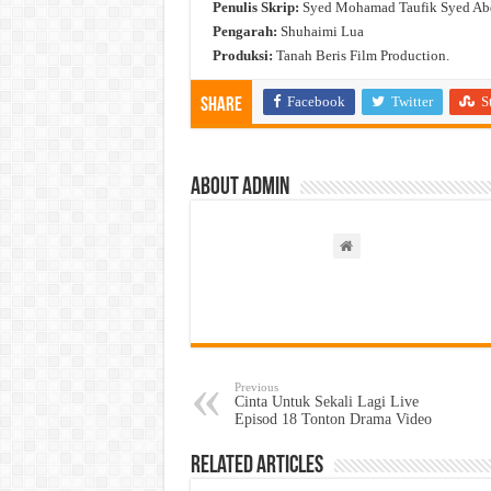
Penulis Skrip:
Syed Mohamad Taufik Syed Abd
Pengarah:
Shuhaimi Lua
Produksi:
Tanah Beris Film Production.
Facebook
Twitter
S
Share
About admin
Previous
Cinta Untuk Sekali Lagi Live
Episod 18 Tonton Drama Video
Related Articles