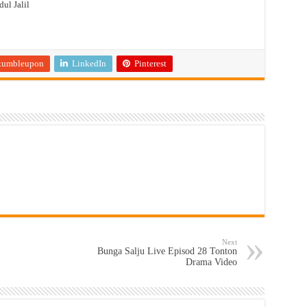
ul Jalil
tumbleupon
LinkedIn
Pinterest
Next
Bunga Salju Live Episod 28 Tonton
Drama Video