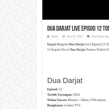
Dua Darjat Live Episod 12 T
admin
June 25, 2024
Dua Darjat
,
Kep
Kepala
Bergetar
Dua Darjat
Live Episod 12 T
12 Kepala Novel
Dua Darjat
Tonton Terkini F
Dua Darjat
Episod:
13
Tarikh Tayangan:
2024
Waktu Siaran:
Khamis – Sabtu, 9:00 malam
Rangkaian:
Lestary TV3