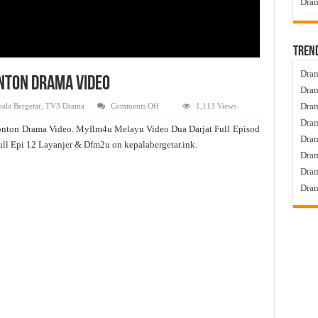
Dram
Tren
Dram
onton Drama Video
Dram
on
Dram
ala Bergetar
,
TV3 Drama
Comments Off
1,113 Views
Dua
Dram
Darjat
onton Drama Video. Myflm4u Melayu Video Dua Darjat Full Episod
Live
Dra
Episod
ull Epi 12 Layanjer & Dfm2u on kepalabergetar.ink.
12
Dram
Tonton
Drama
Dram
Video
Dram