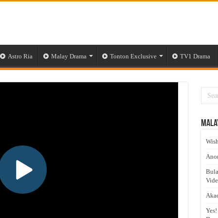
Astro Ria
Malay Drama
Tonton Exclusive
TV1 Drama
Mala
Wish
Anom
Bula
Vid
Akad
Yes!