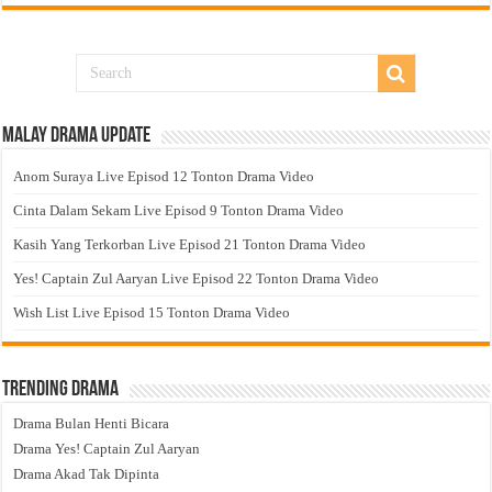
Malay Drama Update
Anom Suraya Live Episod 12 Tonton Drama Video
Cinta Dalam Sekam Live Episod 9 Tonton Drama Video
Kasih Yang Terkorban Live Episod 21 Tonton Drama Video
Yes! Captain Zul Aaryan Live Episod 22 Tonton Drama Video
Wish List Live Episod 15 Tonton Drama Video
Trending Drama
Drama Bulan Henti Bicara
Drama Yes! Captain Zul Aaryan
Drama Akad Tak Dipinta