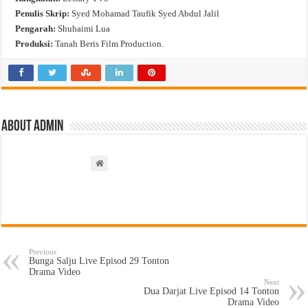
Penulis Skrip:
Syed Mohamad Taufik Syed Abdul Jalil
Pengarah:
Shuhaimi Lua
Produksi:
Tanah Beris Film Production.
About admin
Previous
Bunga Salju Live Episod 29 Tonton
Drama Video
Next
Dua Darjat Live Episod 14 Tonton
Drama Video