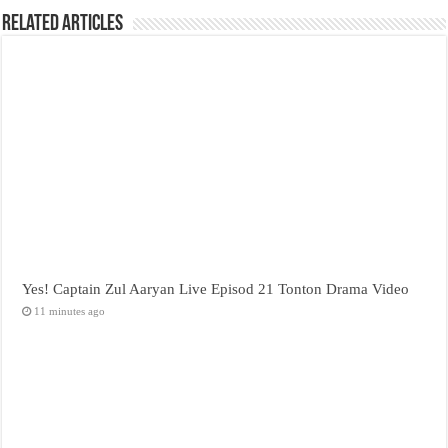
Related Articles
Yes! Captain Zul Aaryan Live Episod 21 Tonton Drama Video
11 minutes ago