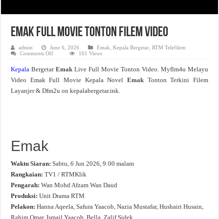
Emak Full Movie Tonton Filem Video
admin
June 6, 2026
Emak
,
Kepala Bergetar
,
RTM Telefilem
on
Comments Off
161 Views
Emak
Full
Kepala
Bergetar
Emak
Live Full Movie Tonton Video. Myflm4u Melayu
Movie
Tonton
Video Emak Full Movie Kepala Novel
Emak
Tonton Terkini Filem
Filem
Video
Layanjer & Dfm2u on kepalabergetar.ink.
Emak
Waktu Siaran:
Sabtu, 6 Jun 2026, 9:00 malam
Rangkaian:
TV1 / RTMKlik
Pengarah:
Wan Mohd Afzam Wan Daud
Produksi:
Unit Drama RTM
Pelakon:
Hanna Aqeela, Safura Yaacob, Nazia Mustafar, Hushairi Husain,
Rahim Omar, Ismail Yaacob, Bella, Zalif Sidek.