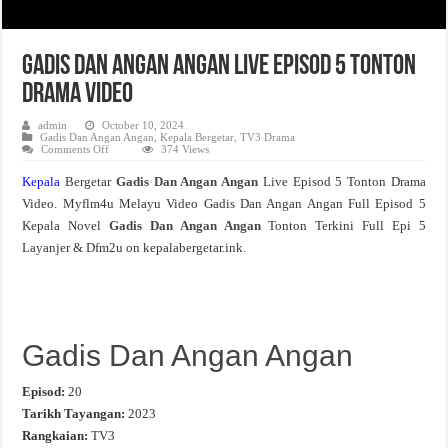
Gadis Dan Angan Angan Live Episod 5 Tonton
Drama Video
admin
October 10, 2024
Gadis Dan Angan Angan
,
Kepala Bergetar
,
TV3 Drama
on
Comments Off
374 Views
Gadis
Dan
Kepala
Bergetar
Gadis Dan Angan Angan
Live Episod 5 Tonton Drama
Angan
Angan
Video. Myflm4u Melayu Video Gadis Dan Angan Angan Full Episod 5
Live
Episod
Kepala Novel
Gadis Dan Angan Angan
Tonton Terkini Full Epi 5
5
Tonton
Layanjer & Dfm2u on kepalabergetar.ink.
Drama
Video
Gadis Dan Angan Angan
Episod:
20
Tarikh Tayangan:
2023
Rangkaian:
TV3