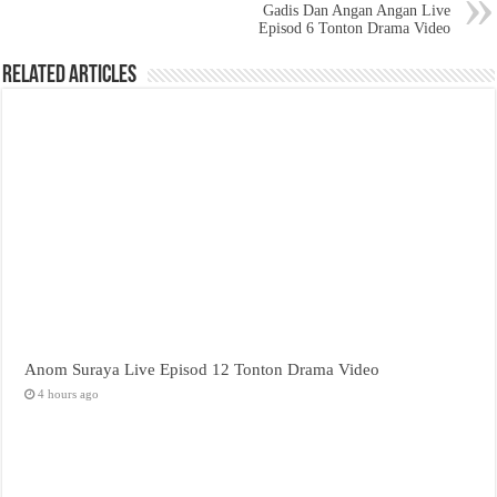
Gadis Dan Angan Angan Live
Episod 6 Tonton Drama Video
Related Articles
Anom Suraya Live Episod 12 Tonton Drama Video
4 hours ago