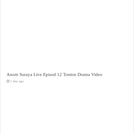
Anom Suraya Live Episod 12 Tonton Drama Video
1 day ago