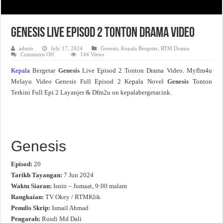
Genesis Live Episod 2 Tonton Drama Video
admin
July 17, 2024
Genesis
,
Kepala Bergetar
,
RTM Drama
on
Comments Off
144 Views
Genesis
Live
Kepala
Bergetar
Genesis
Live Episod 2 Tonton Drama Video. Myflm4u
Episod
2
Melayu Video Genesis Full Episod 2 Kepala Novel
Genesis
Tonton
Tonton
Drama
Terkini Full Epi 2 Layanjer & Dfm2u on kepalabergetar.ink.
Video
Genesis
Episod:
20
Tarikh Tayangan:
7 Jun 2024
Waktu Siaran:
Isnin – Jumaat, 9:00 malam
Rangkaian:
TV Okey / RTMKlik
Penulis Skrip:
Ismail Ahmad
Pengarah:
Rusdi Md Dali