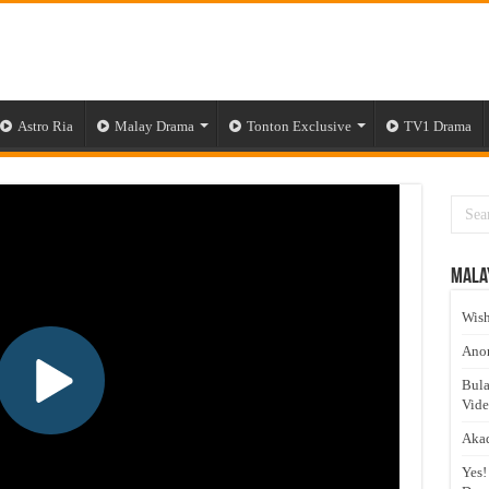
Astro Ria
Malay Drama
Tonton Exclusive
TV1 Drama
Mala
Wish
Anom
Bula
Vid
Akad
Yes!