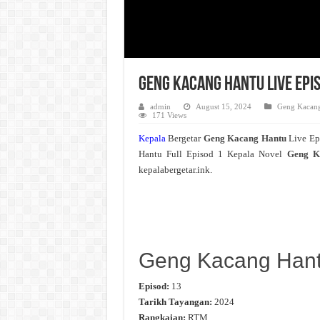
Geng Kacang Hantu Live Epi
admin
August 15, 2024
Geng Kacan
171 Views
Kepala
Bergetar
Geng Kacang Hantu
Live Ep
Hantu Full Episod 1 Kepala Novel
Geng K
kepalabergetar.ink.
Geng Kacang Han
Episod:
13
Tarikh Tayangan:
2024
Rangkaian:
RTM