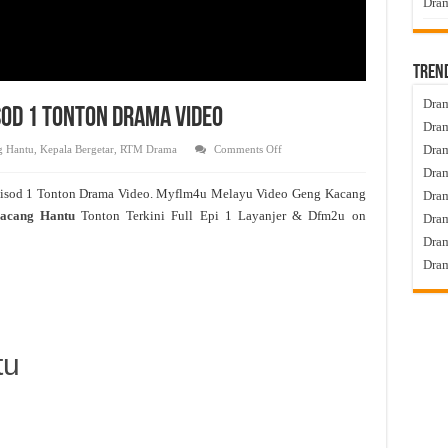
Dram
Tren
Dram
sod 1 Tonton Drama Video
Dram
on
Dram
g Hantu
,
Kepala Bergetar
,
RTM Drama
Comments Off
Geng
Dram
Kacang
Hantu
isod 1 Tonton Drama Video. Myflm4u Melayu Video Geng Kacang
Dra
Live
Episod
acang Hantu
Tonton Terkini Full Epi 1 Layanjer & Dfm2u on
Dram
1
Tonton
Dram
Drama
Video
Dram
tu