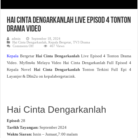
Hai Cinta Dengarkanlah Live Episod 4 Tonton
Drama Video
admin
September 18, 2024
Hai Cinta Dengarkanlah
,
Kepala Bergetar
,
TV3 Drama
on
Comments Off
467 Views
Hai
Cinta
Kepala
Bergetar
Hai Cinta Dengarkanlah
Live Episod 4 Tonton Drama
Dengarkanlah
Live
Video. Myflm4u Melayu Video Hai Cinta Dengarkanlah Full Episod 4
Episod
4
Kepala Novel
Hai Cinta Dengarkanlah
Tonton Terkini Full Epi 4
Tonton
Drama
Layanjer & Dfm2u on kepalabergetar.ink.
Video
Hai Cinta Dengarkanlah
Episod:
28
Tarikh Tayangan:
September 2024
Waktu Siaran:
Isnin – Jumaat,7:00 malam