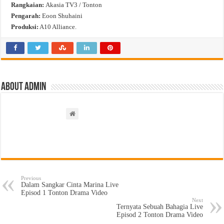
Rangkaian:
Akasia TV3 / Tonton
Pengarah:
Eoon Shuhaini
Produksi:
A10 Alliance.
About admin
Previous
Dalam Sangkar Cinta Marina Live
Episod 1 Tonton Drama Video
Next
Ternyata Sebuah Bahagia Live
Episod 2 Tonton Drama Video