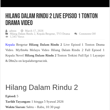
Hilang Dalam Rindu 2 Live Episod 1 Tonton
Drama Video
admin
March 17, 2026
on
Hilang Dalam Rindu 2
,
Kepala Bergetar
,
TV3 Drama
Comments Off
Hilang
1,545 Views
Dalam
Rindu
Kepala
Bergetar
Hilang Dalam Rindu 2
Live Episod 1 Tonton Drama
2
Live
Video. Myflm4u Melayu Video Hilang Dalam Rindu 2 Full Episod 1
Episod
1
Kepala Novel
Hilang Dalam Rindu 2
Tonton Terkini Full Epi 1 Layanjer
Tonton
Drama
& Dfm2u on kepalabergetar.ink.
Video
Hilang Dalam Rindu 2
Episod:
5
Tarikh Tayangan:
1 hingga 5 Syawal 2026
Waktu Siaran:
Sabtu – Rabu, 10:30 pagi