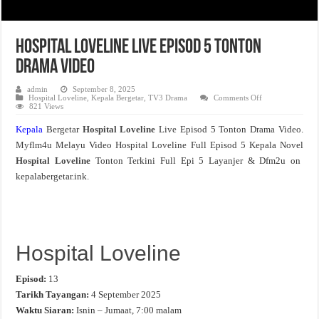
Hospital Loveline Live Episod 5 Tonton
Drama Video
admin
September 8, 2025
on
Hospital Loveline
,
Kepala Bergetar
,
TV3 Drama
Comments Off
Hospital
821 Views
Loveline
Live
Kepala
Bergetar
Hospital Loveline
Live Episod 5 Tonton Drama Video.
Episod
5
Myflm4u Melayu Video Hospital Loveline Full Episod 5 Kepala Novel
Tonton
Drama
Hospital Loveline
Tonton Terkini Full Epi 5 Layanjer & Dfm2u on
Video
kepalabergetar.ink.
Hospital Loveline
Episod:
13
Tarikh Tayangan:
4 September 2025
Waktu Siaran:
Isnin – Jumaat, 7:00 malam