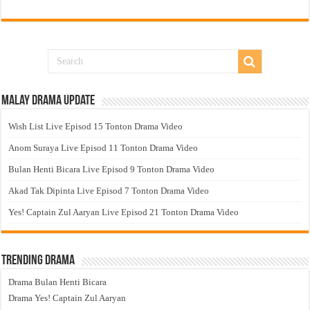
Malay Drama Update
Wish List Live Episod 15 Tonton Drama Video
Anom Suraya Live Episod 11 Tonton Drama Video
Bulan Henti Bicara Live Episod 9 Tonton Drama Video
Akad Tak Dipinta Live Episod 7 Tonton Drama Video
Yes! Captain Zul Aaryan Live Episod 21 Tonton Drama Video
Trending Drama
Drama Bulan Henti Bicara
Drama Yes! Captain Zul Aaryan