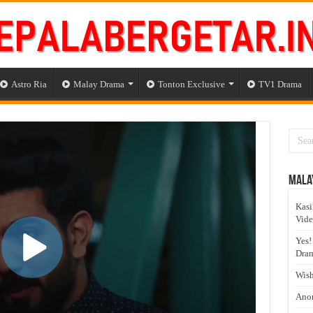
Astro Ria
Malay Drama
Tonton Exclusive
TV1 Drama
Mala
Kasi
Vid
Yes!
Dram
Wish
Anom