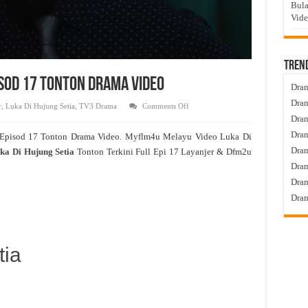
Bula
Vid
Tren
pisod 17 Tonton Drama Video
Dram
Dram
on
r
,
Luka Di Hujung Setia
,
TV3 Drama
Comments Off
Luka
Dram
Di
Hujung
Dram
 Episod 17 Tonton Drama Video. Myflm4u Melayu Video Luka Di
Setia
Live
Dra
ka Di Hujung Setia
Tonton Terkini Full Epi 17 Layanjer & Dfm2u
Episod
17
Dram
Tonton
Drama
Dram
Video
Dram
tia