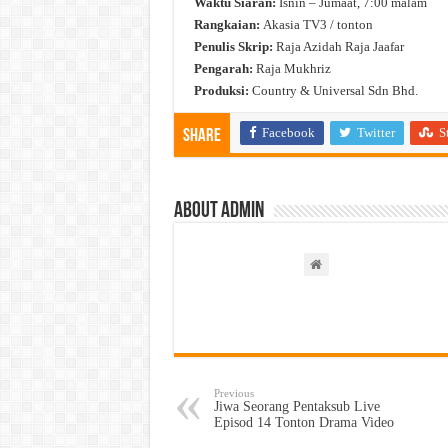
Waktu Siaran:
Isnin – Jumaat, 7:00 malam
Rangkaian:
Akasia TV3 / tonton
Penulis Skrip:
Raja Azidah Raja Jaafar
Pengarah:
Raja Mukhriz
Produksi:
Country & Universal Sdn Bhd.
Facebook
Twitter
S
Share
About admin
Previous
Jiwa Seorang Pentaksub Live
Episod 14 Tonton Drama Video