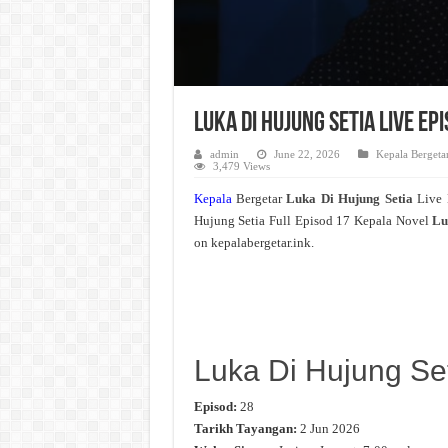
Luka Di Hujung Setia Live E
admin
June 22, 2026
Kepala Bergeta
3,479 Views
Kepala
Bergetar
Luka Di Hujung Setia
Live
Hujung Setia Full Episod 17 Kepala Novel
Lu
on kepalabergetar.ink.
Luka Di Hujung Se
Episod:
28
Tarikh Tayangan:
2 Jun 2026