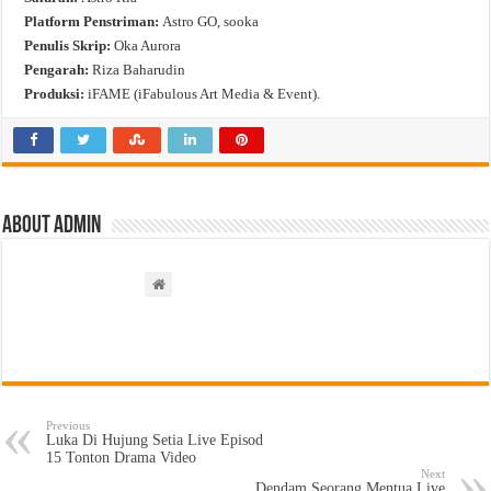
Platform Penstriman:
Astro GO, sooka
Penulis Skrip:
Oka Aurora
Pengarah:
Riza Baharudin
Produksi:
iFAME (iFabulous Art Media & Event).
About admin
Previous
Luka Di Hujung Setia Live Episod
15 Tonton Drama Video
Next
Dendam Seorang Mentua Live