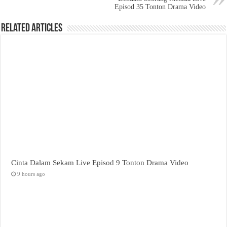
Episod 35 Tonton Drama Video
Related Articles
Cinta Dalam Sekam Live Episod 9 Tonton Drama Video
9 hours ago