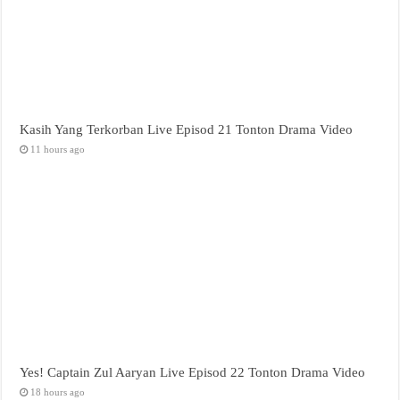
Kasih Yang Terkorban Live Episod 21 Tonton Drama Video
11 hours ago
Yes! Captain Zul Aaryan Live Episod 22 Tonton Drama Video
18 hours ago