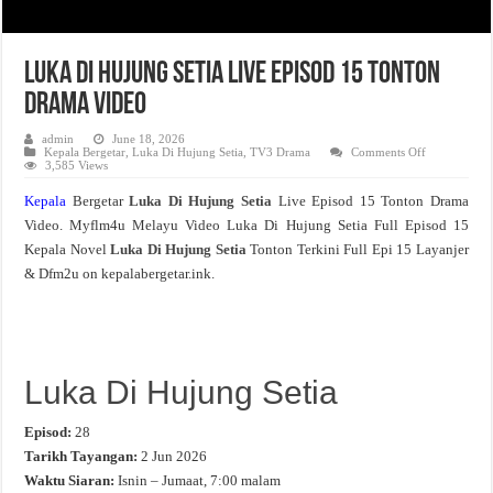
Luka Di Hujung Setia Live Episod 15 Tonton
Drama Video
admin
June 18, 2026
on
Kepala Bergetar
,
Luka Di Hujung Setia
,
TV3 Drama
Comments Off
Luka
3,585 Views
Di
Hujung
Kepala
Bergetar
Luka Di Hujung Setia
Live Episod 15 Tonton Drama
Setia
Live
Video. Myflm4u Melayu Video Luka Di Hujung Setia Full Episod 15
Episod
15
Kepala Novel
Luka Di Hujung Setia
Tonton Terkini Full Epi 15 Layanjer
Tonton
Drama
& Dfm2u on kepalabergetar.ink.
Video
Luka Di Hujung Setia
Episod:
28
Tarikh Tayangan:
2 Jun 2026
Waktu Siaran:
Isnin – Jumaat, 7:00 malam