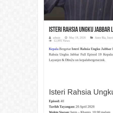
Isteri Rahsia Ungku Jabbar 
admin
May 19, 2026
Astro Ria
,
Iste
12,995 Views
Kepala
Bergetar
Isteri Rahsia Ungku Jabbar
Rahsia Ungku Jabbar Full Episod 19 Kepala
Layanjer & Dfm2u on kepalabergetar.ink.
Isteri Rahsia Ungk
Episod:
40
Tarikh Tayangan:
20 April 2026
Waktu Siaran:
Isnin – Khamis, 10:00 malam