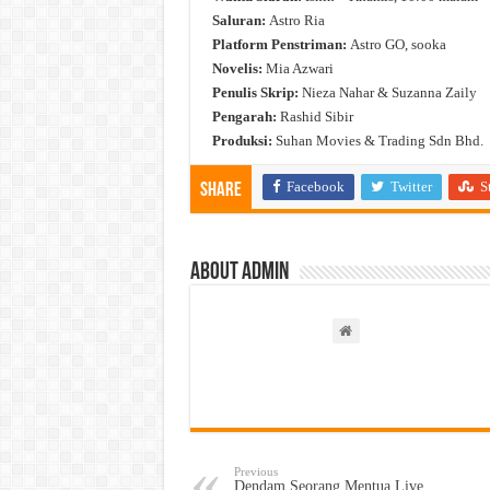
Saluran:
Astro Ria
Platform Penstriman:
Astro GO, sooka
Novelis:
Mia Azwari
Penulis Skrip:
Nieza Nahar & Suzanna Zaily
Pengarah:
Rashid Sibir
Produksi:
Suhan Movies & Trading Sdn Bhd.
Facebook
Twitter
S
Share
About admin
Previous
Dendam Seorang Mentua Live