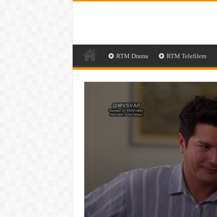
RTM Drama
RTM Telefilem