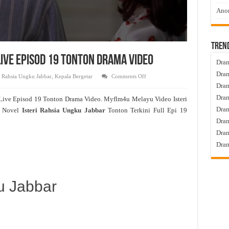
Anom
Tren
Live Episod 19 Tonton Drama Video
Dram
Dram
on
ri Rahsia Ungku Jabbar
,
Kepala Bergetar
Comments Off
Isteri
Dram
Rahsia
Ungku
Dram
Live Episod 19 Tonton Drama Video. Myflm4u Melayu Video Isteri
Jabbar
Live
Dra
 Novel
Isteri Rahsia Ungku Jabbar
Tonton Terkini Full Epi 19
Episod
19
Dram
Tonton
Drama
Dram
Video
Dram
u Jabbar