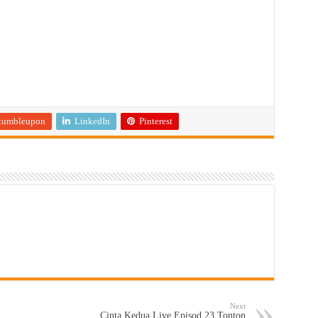
tumbleupon
LinkedIn
Pinterest
Next
Cinta Kedua Live Episod 23 Tonton