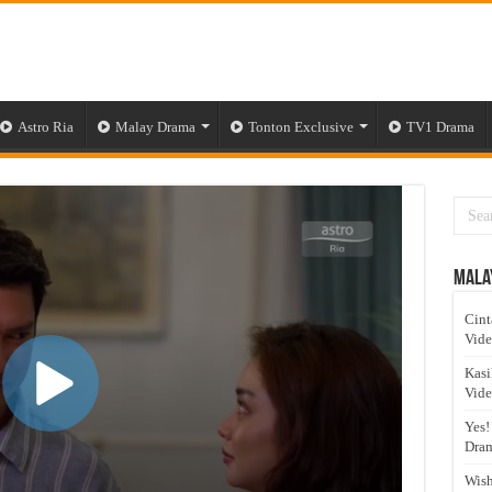
Astro Ria
Malay Drama
Tonton Exclusive
TV1 Drama
Mala
Cint
Vid
Kasi
Vid
Yes!
Dram
Wish