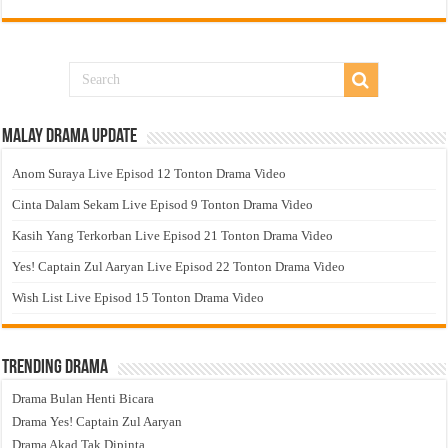
Malay Drama Update
Anom Suraya Live Episod 12 Tonton Drama Video
Cinta Dalam Sekam Live Episod 9 Tonton Drama Video
Kasih Yang Terkorban Live Episod 21 Tonton Drama Video
Yes! Captain Zul Aaryan Live Episod 22 Tonton Drama Video
Wish List Live Episod 15 Tonton Drama Video
Trending Drama
Drama Bulan Henti Bicara
Drama Yes! Captain Zul Aaryan
Drama Akad Tak Dipinta