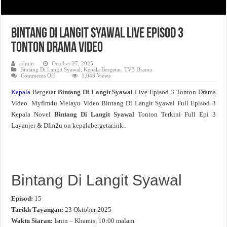
Bintang Di Langit Syawal Live Episod 3
Tonton Drama Video
admin
October 27, 2025
Bintang Di Langit Syawal
,
Kepala Bergetar
,
TV3 Drama
on
Comments Off
1,043 Views
Bintang
Di
Kepala
Bergetar
Bintang Di Langit Syawal
Live Episod 3 Tonton Drama
Langit
Syawal
Video. Myflm4u Melayu Video Bintang Di Langit Syawal Full Episod 3
Live
Episod
Kepala Novel
Bintang Di Langit Syawal
Tonton Terkini Full Epi 3
3
Tonton
Layanjer & Dfm2u on kepalabergetar.ink.
Drama
Video
Bintang Di Langit Syawal
Episod:
15
Tarikh Tayangan:
23 Oktober 2025
Waktu Siaran:
Isnin – Khamis, 10:00 malam