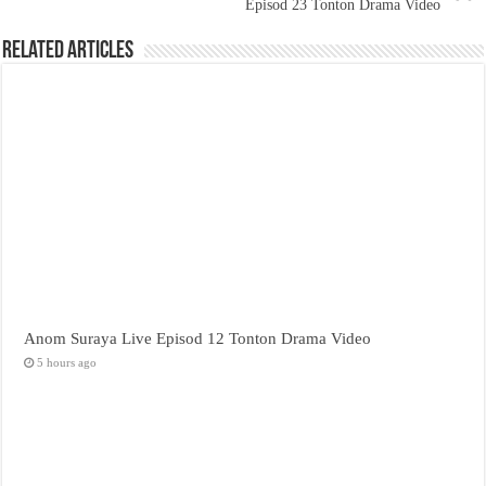
Episod 23 Tonton Drama Video
Related Articles
Anom Suraya Live Episod 12 Tonton Drama Video
5 hours ago