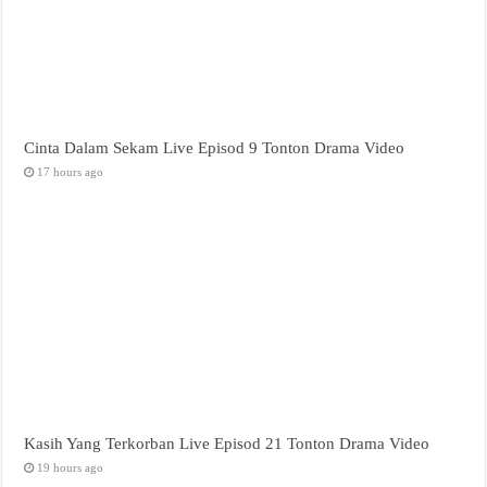
Cinta Dalam Sekam Live Episod 9 Tonton Drama Video
17 hours ago
Kasih Yang Terkorban Live Episod 21 Tonton Drama Video
19 hours ago