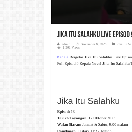
Jika Itu Salahku Live Episo
admin
November 8, 2025
Jika Itu S
1,361 Views
Kepala
Bergetar
Jika Itu Salahku
Live Episo
Full Episod 9 Kepala Novel
Jika Itu Salahku
Jika Itu Salahku
Episod:
13
Tarikh Tayangan:
17 Oktober 2025
Waktu Siaran:
Jumaat & Sabtu, 9:00 malam
Rangkaian:
Lestary TV3 / Tonton