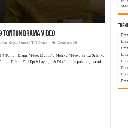
Bula
Vid
Tren
d 9 Tonton Drama Video
Dram
Dram
on
alahku
,
Kepala Bergetar
,
TV3 Drama
Comments Off
Jika
Dram
Itu
Salahku
Dram
d 9 Tonton Drama Video. Myflm4u Melayu Video Jika Itu Salahku
Live
Episod
Dra
Tonton Terkini Full Epi 9 Layanjer & Dfm2u on kepalabergetar.ink.
9
Tonton
Dram
Drama
Video
Dram
Dram