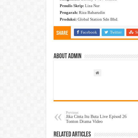
Penulis Skrip:
Liza Nur
Pengarah:
Riza Baharudin
Produksi:
Global Station Sdn Bhd.
Facebook
Twitter
S
Share
About admin
Previous
Jika Cinta Itu Buta Live Episod 26
Tonton Drama Video
Related Articles