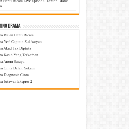
n Henti Bicara Live Episod 9 Tonton Drama
eo
ding Drama
a Bulan Henti Bicara
a Yes! Captain Zul Aaryan
a Akad Tak Dipinta
a Kasih Yang Terkorban
ma Anom Suraya
a Cinta Dalam Sekam
a Diagnosis Cinta
a Jutawan Ekspres 2