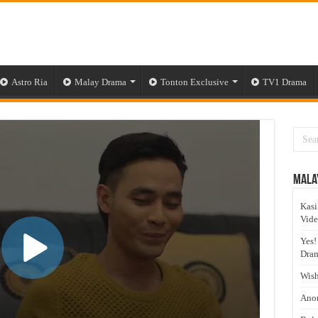
Astro Ria
Malay Drama
Tonton Exclusive
TV1 Drama
Mala
Kasi
Vid
Yes!
Dram
Wish
Anom