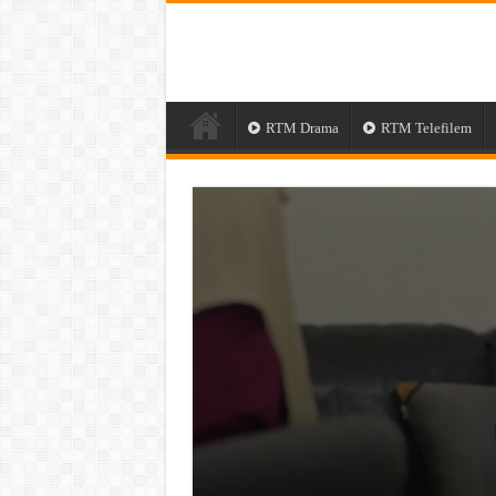
RTM Drama
RTM Telefilem