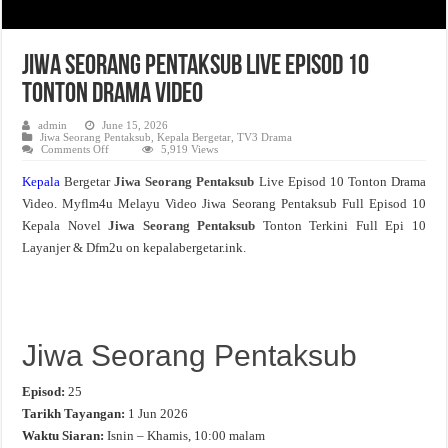
Jiwa Seorang Pentaksub Live Episod 10
Tonton Drama Video
admin
June 15, 2026
Jiwa Seorang Pentaksub
,
Kepala Bergetar
,
TV3 Drama
on
Comments Off
5,919 Views
Jiwa
Seorang
Kepala
Bergetar
Jiwa Seorang Pentaksub
Live Episod 10 Tonton Drama
Pentaksub
Live
Video. Myflm4u Melayu Video Jiwa Seorang Pentaksub Full Episod 10
Episod
10
Kepala Novel
Jiwa Seorang Pentaksub
Tonton Terkini Full Epi 10
Tonton
Drama
Layanjer & Dfm2u on kepalabergetar.ink.
Video
Jiwa Seorang Pentaksub
Episod:
25
Tarikh Tayangan:
1 Jun 2026
Waktu Siaran:
Isnin – Khamis, 10:00 malam