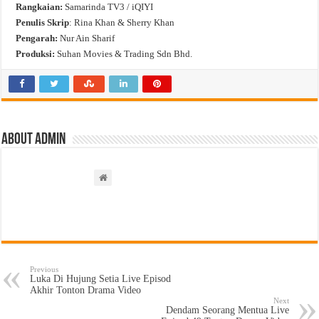
Rangkaian:
Samarinda TV3 / iQIYI
Penulis Skrip
: Rina Khan & Sherry Khan
Pengarah:
Nur Ain Sharif
Produksi:
Suhan Movies & Trading Sdn Bhd.
About admin
Previous
Luka Di Hujung Setia Live Episod
Akhir Tonton Drama Video
Next
Dendam Seorang Mentua Live