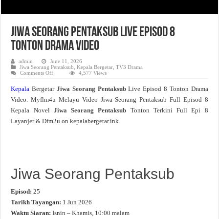
Jiwa Seorang Pentaksub Live Episod 8
Tonton Drama Video
admin
June 11, 2026
Jiwa Seorang Pentaksub
,
Kepala Bergetar
,
TV3 Drama
on
Comments Off
4,577 Views
Jiwa
Seorang
Kepala
Bergetar
Jiwa Seorang Pentaksub
Live Episod 8 Tonton Drama
Pentaksub
Live
Video. Myflm4u Melayu Video Jiwa Seorang Pentaksub Full Episod 8
Episod
8
Kepala Novel
Jiwa Seorang Pentaksub
Tonton Terkini Full Epi 8
Tonton
Drama
Layanjer & Dfm2u on kepalabergetar.ink.
Video
Jiwa Seorang Pentaksub
Episod:
25
Tarikh Tayangan:
1 Jun 2026
Waktu Siaran:
Isnin – Khamis, 10:00 malam