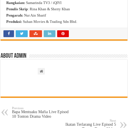
Rangkaian:
Samarinda TV3 / iQIYI
Penulis Skrip
: Rina Khan & Sherry Khan
Pengarah:
Nur Ain Sharif
Produksi:
Suhan Movies & Trading Sdn Bhd.
About admin
Previous
Bapa Mentuaku Mafia Live Episod
10 Tonton Drama Video
Next
Ikatan Terlarang Live Episod 5