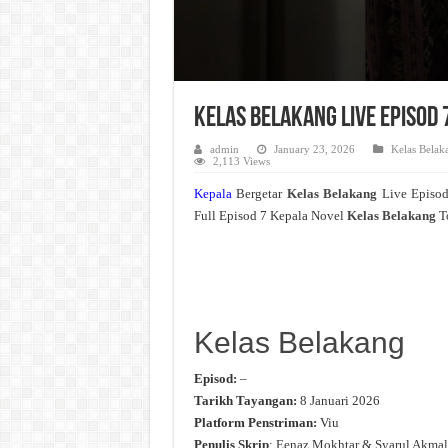
Kelas Belakang Live Episod
admin
January 23, 2026
Kelas Belak
2,113 Views
Kepala
Bergetar
Kelas Belakang
Live Episo
Full Episod 7 Kepala Novel
Kelas Belakang
T
Kelas Belakang
Episod:
–
Tarikh Tayangan:
8 Januari 2026
Platform Penstriman:
Viu
Penulis Skrip
: Eenaz Mokhtar & Syarul Akmal