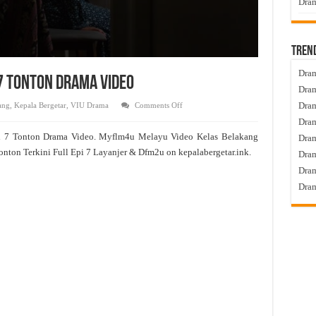
Dram
Tren
Dram
 7 Tonton Drama Video
Dram
on
Dram
ang
,
Kepala Bergetar
,
VIU Drama
Comments Off
Kelas
Dram
Belakang
Live
d 7 Tonton Drama Video. Myflm4u Melayu Video Kelas Belakang
Dra
Episod
7
onton Terkini Full Epi 7 Layanjer & Dfm2u on kepalabergetar.ink.
Dram
Tonton
Drama
Dram
Video
Dram