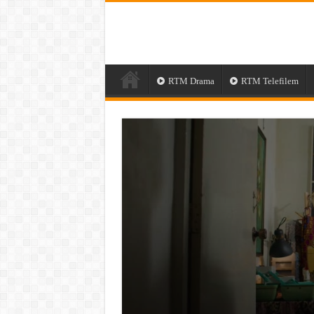
RTM Drama
RTM Telefilem