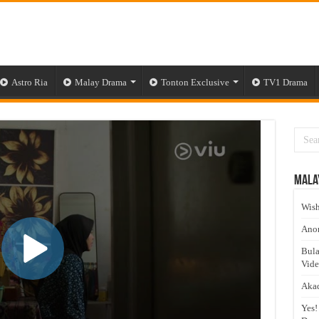
Astro Ria
Malay Drama
Tonton Exclusive
TV1 Drama
Mala
Wish
Anom
Bula
Vid
Akad
Yes!