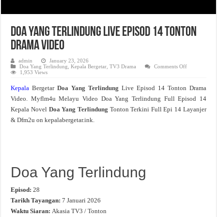
Doa Yang Terlindung Live Episod 14 Tonton
Drama Video
admin
January 23, 2026
on
Doa Yang Terlindung
,
Kepala Bergetar
,
TV3 Drama
Comments Off
Doa
1,953 Views
Yang
Terlindung
Kepala
Bergetar
Doa Yang Terlindung
Live Episod 14 Tonton Drama
Live
Episod
Video. Myflm4u Melayu Video Doa Yang Terlindung Full Episod 14
14
Tonton
Kepala Novel
Doa Yang Terlindung
Tonton Terkini Full Epi 14 Layanjer
Drama
Video
& Dfm2u on kepalabergetar.ink.
Doa Yang Terlindung
Episod:
28
Tarikh Tayangan:
7 Januari 2026
Waktu Siaran:
Akasia TV3 / Tonton