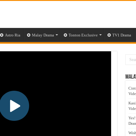
Astro Ria
Malay Drama
Tonton Exclusive
TV1 Drama
Mala
Cint
Vid
Kasi
Vid
Yes!
Dram
Wish