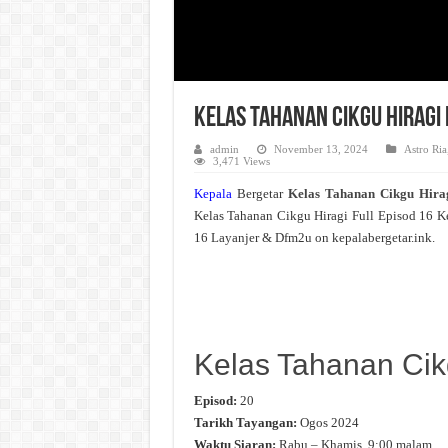
Kelas Tahanan Cikgu Hiragi 
admin
November 13, 2024
Astro Ria
3,471 Views
Kepala
Bergetar
Kelas Tahanan Cikgu Hir
Kelas Tahanan Cikgu Hiragi Full Episod 16 K
16 Layanjer & Dfm2u on kepalabergetar.ink.
Kelas Tahanan Cik
Episod:
20
Tarikh Tayangan:
Ogos 2024
Waktu Siaran:
Rabu – Khamis, 9:00 malam