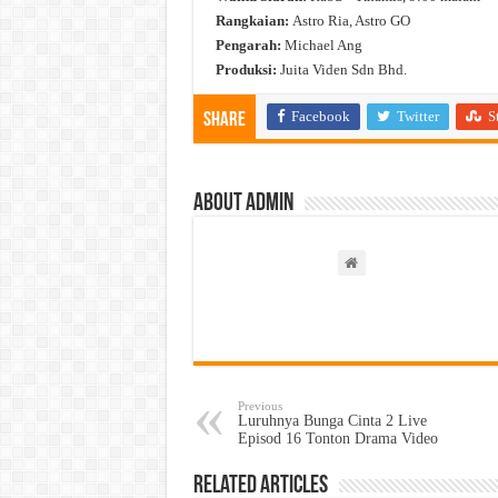
Rangkaian:
Astro Ria, Astro GO
Pengarah:
Michael Ang
Produksi:
Juita Viden Sdn Bhd.
Facebook
Twitter
S
Share
About admin
Previous
Luruhnya Bunga Cinta 2 Live
Episod 16 Tonton Drama Video
Related Articles