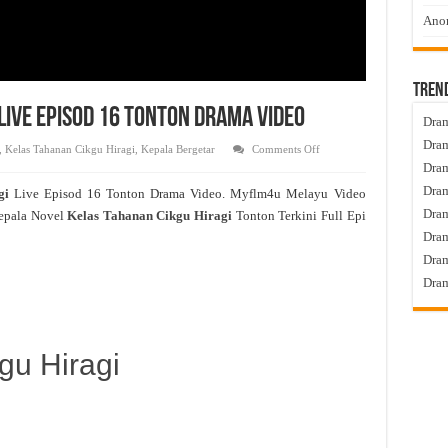
Anom
Tren
Live Episod 16 Tonton Drama Video
Dram
Dram
on
,
Kelas Tahanan Cikgu Hiragi
,
Kepala Bergetar
Comments Off
Kelas
Dram
Tahanan
Cikgu
Dram
agi
Live Episod 16 Tonton Drama Video. Myflm4u Melayu Video
Hiragi
Live
Dra
epala Novel
Kelas Tahanan Cikgu Hiragi
Tonton Terkini Full Epi
Episod
16
Dram
Tonton
Drama
Dram
Video
Dram
gu Hiragi