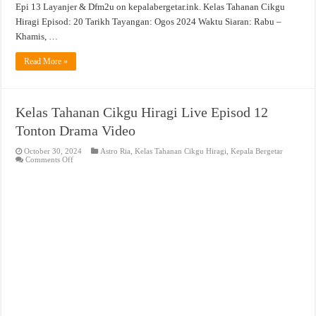
Epi 13 Layanjer & Dfm2u on kepalabergetar.ink. Kelas Tahanan Cikgu
Hiragi Episod: 20 Tarikh Tayangan: Ogos 2024 Waktu Siaran: Rabu –
Khamis, …
Read More »
Kelas Tahanan Cikgu Hiragi Live Episod 12
Tonton Drama Video
October 30, 2024
Astro Ria
,
Kelas Tahanan Cikgu Hiragi
,
Kepala Bergetar
on
Comments Off
Kelas
Tahanan
Cikgu
Hiragi
Live
Episod
12
Tonton
Drama
Video