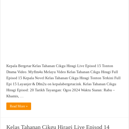
Tahanan
Cikgu
Hiragi
Live
Episod
15
Tonton
Drama
Video
Kepala Bergetar Kelas Tahanan Cikgu Hiragi Live Episod 15 Tonton
Drama Video. Myflm4u Melayu Video Kelas Tahanan Cikgu Hiragi Full
Episod 15 Kepala Novel Kelas Tahanan Cikgu Hiragi Tonton Terkini Full
Epi 15 Layanjer & Dfm2u on kepalabergetar.ink. Kelas Tahanan Cikgu
Hiragi Episod: 20 Tarikh Tayangan: Ogos 2024 Waktu Siaran: Rabu –
Khamis, …
Read More »
Kelas Tahanan Cikgu Hiragi Live Episod 14