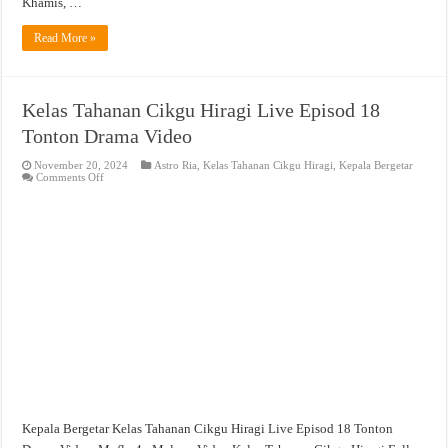
Khamis, …
Read More »
Kelas Tahanan Cikgu Hiragi Live Episod 18
Tonton Drama Video
November 20, 2024
Astro Ria
,
Kelas Tahanan Cikgu Hiragi
,
Kepala Bergetar
on
Comments Off
Kelas
Tahanan
Cikgu
Hiragi
Live
Episod
18
Tonton
Drama
Video
Kepala Bergetar Kelas Tahanan Cikgu Hiragi Live Episod 18 Tonton