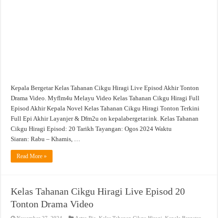
Episod
Akhir
Tonton
Drama
Video
Kepala Bergetar Kelas Tahanan Cikgu Hiragi Live Episod Akhir Tonton
Drama Video. Myflm4u Melayu Video Kelas Tahanan Cikgu Hiragi Full
Episod Akhir Kepala Novel Kelas Tahanan Cikgu Hiragi Tonton Terkini
Full Epi Akhir Layanjer & Dfm2u on kepalabergetar.ink. Kelas Tahanan
Cikgu Hiragi Episod: 20 Tarikh Tayangan: Ogos 2024 Waktu
Siaran: Rabu – Khamis, …
Read More »
Kelas Tahanan Cikgu Hiragi Live Episod 20
Tonton Drama Video
November 27, 2024
Astro Ria
,
Kelas Tahanan Cikgu Hiragi
,
Kepala Bergetar