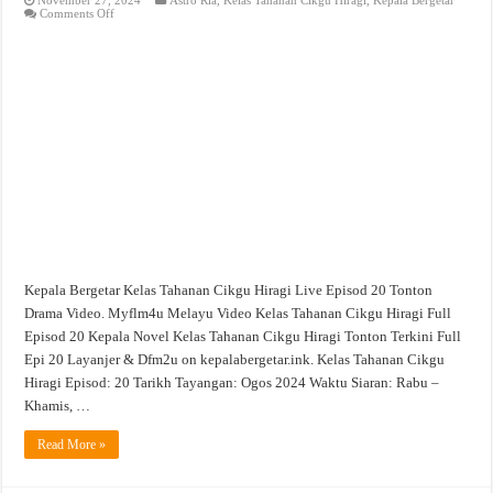
on
Comments Off
Kelas
Tahanan
Cikgu
Hiragi
Live
Episod
20
Tonton
Drama
Video
Kepala Bergetar Kelas Tahanan Cikgu Hiragi Live Episod 20 Tonton
Drama Video. Myflm4u Melayu Video Kelas Tahanan Cikgu Hiragi Full
Episod 20 Kepala Novel Kelas Tahanan Cikgu Hiragi Tonton Terkini Full
Epi 20 Layanjer & Dfm2u on kepalabergetar.ink. Kelas Tahanan Cikgu
Hiragi Episod: 20 Tarikh Tayangan: Ogos 2024 Waktu Siaran: Rabu –
Khamis, …
Read More »