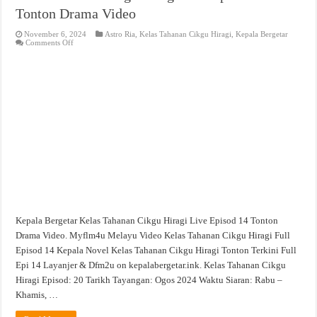
Tonton Drama Video
November 6, 2024
Astro Ria
,
Kelas Tahanan Cikgu Hiragi
,
Kepala Bergetar
on
Comments Off
Kelas
Tahanan
Cikgu
Hiragi
Live
Episod
14
Tonton
Drama
Video
Kepala Bergetar Kelas Tahanan Cikgu Hiragi Live Episod 14 Tonton
Drama Video. Myflm4u Melayu Video Kelas Tahanan Cikgu Hiragi Full
Episod 14 Kepala Novel Kelas Tahanan Cikgu Hiragi Tonton Terkini Full
Epi 14 Layanjer & Dfm2u on kepalabergetar.ink. Kelas Tahanan Cikgu
Hiragi Episod: 20 Tarikh Tayangan: Ogos 2024 Waktu Siaran: Rabu –
Khamis, …