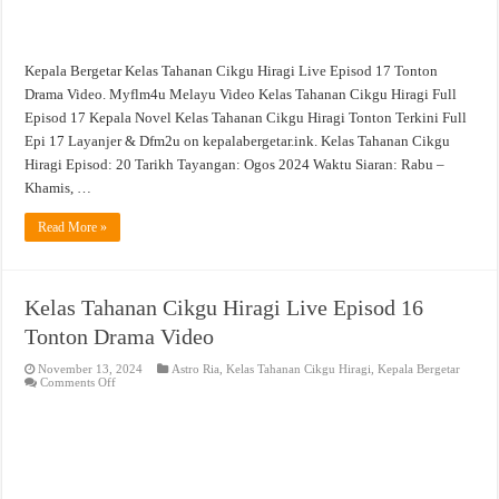
Kepala Bergetar Kelas Tahanan Cikgu Hiragi Live Episod 17 Tonton
Drama Video. Myflm4u Melayu Video Kelas Tahanan Cikgu Hiragi Full
Episod 17 Kepala Novel Kelas Tahanan Cikgu Hiragi Tonton Terkini Full
Epi 17 Layanjer & Dfm2u on kepalabergetar.ink. Kelas Tahanan Cikgu
Hiragi Episod: 20 Tarikh Tayangan: Ogos 2024 Waktu Siaran: Rabu –
Khamis, …
Read More »
Kelas Tahanan Cikgu Hiragi Live Episod 16
Tonton Drama Video
November 13, 2024
Astro Ria
,
Kelas Tahanan Cikgu Hiragi
,
Kepala Bergetar
on
Comments Off
Kelas
Tahanan
Cikgu
Hiragi
Live
Episod
16
Tonton