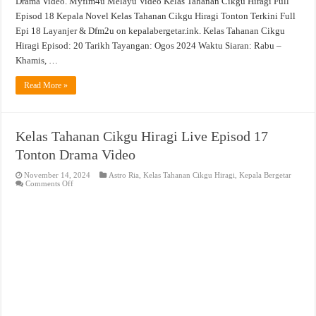
Drama Video. Myflm4u Melayu Video Kelas Tahanan Cikgu Hiragi Full
Episod 18 Kepala Novel Kelas Tahanan Cikgu Hiragi Tonton Terkini Full
Epi 18 Layanjer & Dfm2u on kepalabergetar.ink. Kelas Tahanan Cikgu
Hiragi Episod: 20 Tarikh Tayangan: Ogos 2024 Waktu Siaran: Rabu –
Khamis, …
Read More »
Kelas Tahanan Cikgu Hiragi Live Episod 17
Tonton Drama Video
November 14, 2024
Astro Ria
,
Kelas Tahanan Cikgu Hiragi
,
Kepala Bergetar
on
Comments Off
Kelas
Tahanan
Cikgu
Hiragi
Live
Episod
17
Tonton
Drama
Video