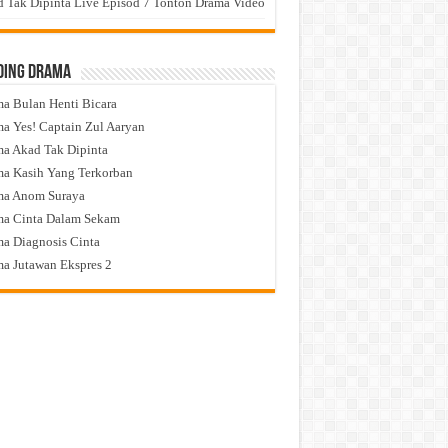
 Tak Dipinta Live Episod 7 Tonton Drama Video
ding Drama
a Bulan Henti Bicara
a Yes! Captain Zul Aaryan
a Akad Tak Dipinta
a Kasih Yang Terkorban
ma Anom Suraya
a Cinta Dalam Sekam
a Diagnosis Cinta
a Jutawan Ekspres 2