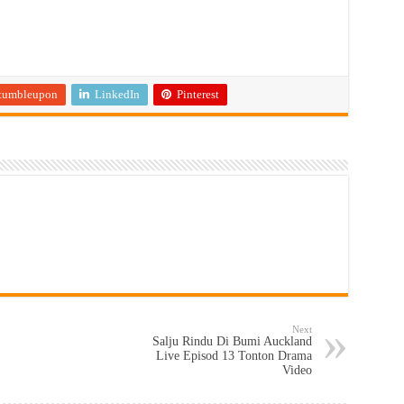
tumbleupon
LinkedIn
Pinterest
Next
Salju Rindu Di Bumi Auckland
Live Episod 13 Tonton Drama
Video