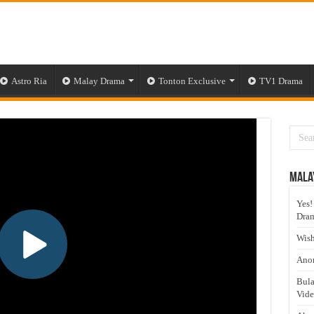
Astro Ria
Malay Drama
Tonton Exclusive
TV1 Drama
Mala
Yes!
Dram
Wish
Anom
Bula
Vid