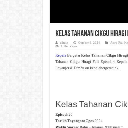
Kelas Tahanan Cikgu Hiragi 
admin
October 3, 2024
Astro Ria
,
Ke
1,167 Views
Kepala
Bergetar
Kelas Tahanan Cikgu Hirag
Tahanan Cikgu Hiragi Full Episod 4 Kepala
Layanjer & Dfm2u on kepalabergetar.ink.
Kelas Tahanan Cik
Episod:
20
Tarikh Tayangan:
Ogos 2024
Waktu Siaran:
Rabu – Khamis, 9:00 malam