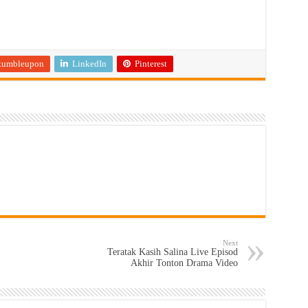
tumbleupon
LinkedIn
Pinterest
Next
Teratak Kasih Salina Live Episod
Akhir Tonton Drama Video