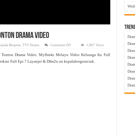
Wish
Tren
Tonton Drama Video
Dram
Dram
on
epala Bergetar
,
TV3 Drama
Comments Off
1,867 Views
Keluarga
Dram
Itu
7 Tonton Drama Video. Myflm4u Melayu Video Keluarga Itu Full
Live
Dram
Episod
erkini Full Epi 7 Layanjer & Dfm2u on kepalabergetar.ink.
7
Dra
Tonton
Drama
Dram
Video
Dram
Dram