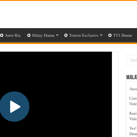
Astro Ria
Malay Drama
Tonton Exclusive
TV1 Drama
Mala
Anom
Cint
Vid
Kasi
Vid
Yes!
Dram