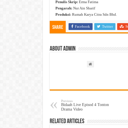
Penulis Skrip:
Erma Fatima
Pengarah:
Nur Ain Sharif
Produksi:
Rumah Karya Citra Sdn Bhd.
Facebook
Twitter
S
Share
About admin
Previous
Bidaah Live Episod 4 Tonton
Drama Video
Related Articles