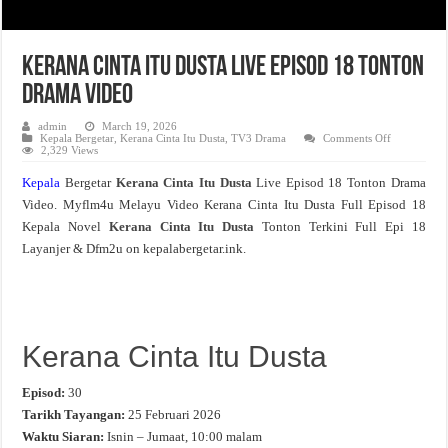
Kerana Cinta Itu Dusta Live Episod 18 Tonton
Drama Video
admin
March 19, 2026
on
Kepala Bergetar
,
Kerana Cinta Itu Dusta
,
TV3 Drama
Comments Off
Kerana
2,329 Views
Cinta
Itu
Kepala
Bergetar
Kerana Cinta Itu Dusta
Live Episod 18 Tonton Drama
Dusta
Live
Video. Myflm4u Melayu Video Kerana Cinta Itu Dusta Full Episod 18
Episod
18
Kepala Novel
Kerana Cinta Itu Dusta
Tonton Terkini Full Epi 18
Tonton
Drama
Layanjer & Dfm2u on kepalabergetar.ink.
Video
Kerana Cinta Itu Dusta
Episod:
30
Tarikh Tayangan:
25 Februari 2026
Waktu Siaran:
Isnin – Jumaat, 10:00 malam