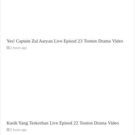
Yes! Captain Zul Aaryan Live Episod 23 Tonton Drama Video
2 hours ago
Kasih Yang Terkorban Live Episod 22 Tonton Drama Video
2 hours ago