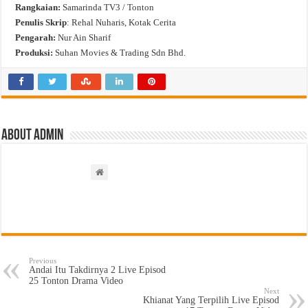
Rangkaian:
Samarinda TV3 / Tonton
Penulis Skrip
: Rehal Nuharis, Kotak Cerita
Pengarah:
Nur Ain Sharif
Produksi:
Suhan Movies & Trading Sdn Bhd.
About admin
Previous
Andai Itu Takdirnya 2 Live Episod
25 Tonton Drama Video
Next
Khianat Yang Terpilih Live Episod