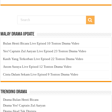
Malay Drama Update
Bulan Henti Bicara Live Episod 10 Tonton Drama Video
Yes! Captain Zul Aaryan Live Episod 23 Tonton Drama Video
Kasih Yang Terkorban Live Episod 22 Tonton Drama Video
Anom Suraya Live Episod 12 Tonton Drama Video
Cinta Dalam Sekam Live Episod 9 Tonton Drama Video
Trending Drama
Drama Bulan Henti Bicara
Drama Yes! Captain Zul Aaryan
Drama Akad Tak Dipinta