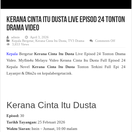
Kerana Cinta Itu Dusta Live Episod 24 Tonton
Drama Video
admin
April 3, 2026
on
Kepala Bergetar
,
Kerana Cinta Itu Dusta
,
TV3 Drama
Comments Off
Kerana
3,653 Views
Cinta
Itu
Kepala
Bergetar
Kerana Cinta Itu Dusta
Live Episod 24 Tonton Drama
Dusta
Live
Video. Myflm4u Melayu Video Kerana Cinta Itu Dusta Full Episod 24
Episod
24
Kepala Novel
Kerana Cinta Itu Dusta
Tonton Terkini Full Epi 24
Tonton
Drama
Layanjer & Dfm2u on kepalabergetar.ink.
Video
Kerana Cinta Itu Dusta
Episod:
30
Tarikh Tayangan:
25 Februari 2026
Waktu Siaran:
Isnin – Jumaat, 10:00 malam