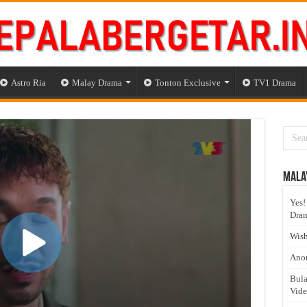
Astro Ria
Malay Drama
Tonton Exclusive
TV1 Drama
Mala
Yes!
Dram
Wish
Anom
Bula
Vid