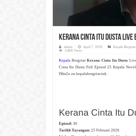
Kerana Cinta Itu Dusta Live
admin
April 7, 2026
Kepala Bergetar
3,868 Views
Kepala
Bergetar
Kerana Cinta Itu Dusta
Liv
Cinta Itu Dusta Full Episod 25 Kepala Novel
Dfm2u on kepalabergetar.ink.
Kerana Cinta Itu D
Episod:
30
Tarikh Tayangan:
25 Februari 2026