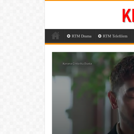
RTM Drama
RTM Telefilem