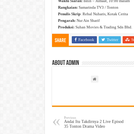
Waktu Siaran:
Isnin – Jumaat, 10:00 malam
Rangkaian:
Samarinda TV3 / Tonton
Penulis Skrip
: Rehal Nuharis, Kotak Cerita
Pengarah:
Nur Ain Sharif
Produksi:
Suhan Movies & Trading Sdn Bhd.
Facebook
Twitter
S
Share
About admin
Previous
Andai Itu Takdirnya 2 Live Episod
35 Tonton Drama Video