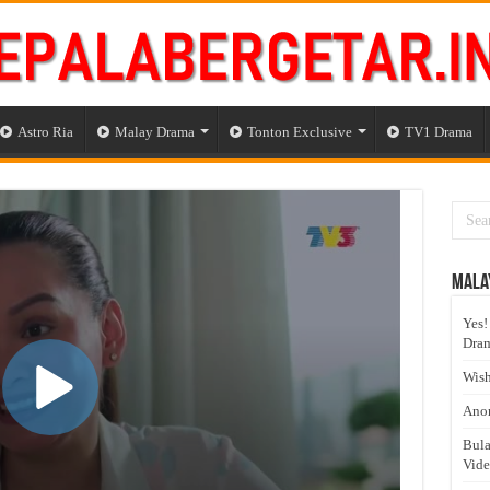
Astro Ria
Malay Drama
Tonton Exclusive
TV1 Drama
Mala
Yes!
Dram
Wish
Anom
Bula
Vid