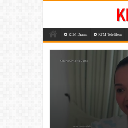
RTM Drama
RTM Telefilem