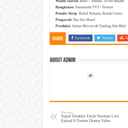
Waktu Siaran:
Isnin – Jumaat, 10:00 malam
Rangkaian:
Samarinda TV3 / Tonton
Penulis Skrip
: Rehal Nuharis, Kotak Cerita
Pengarah:
Nur Ain Sharif
Produksi:
Suhan Movies & Trading Sdn Bhd.
Facebook
Twitter
S
Share
About admin
Previous
Sujud Terakhir Encik Norman Live
Episod 8 Tonton Drama Video